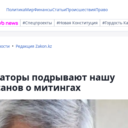
Политика
Мир
Финансы
Статьи
Происшествия
Право
#Спецпроекты
#Новая Конституция
#Гордость К
вости
Редакция Zakon.kz
аторы подрывают нашу
санов о митингах