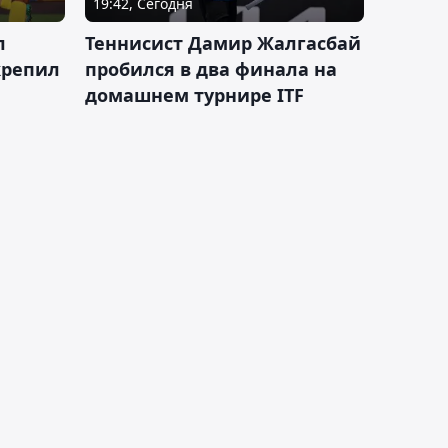
19:42, Сегодня
л
Теннисист Дамир Жалгасбай
крепил
пробился в два финала на
домашнем турнире ITF