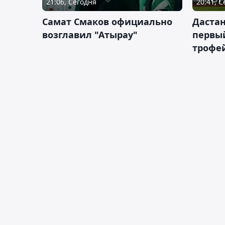
21:06, Сегодня
20:41, 
Самат Смаков официально
Дастан
возглавил "Атырау"
первы
трофей