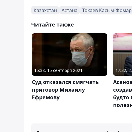
Казахстан
Астана
Токаев Касым-Жомар
Читайте также
15:38, 15 сентября 2021
17:32, 
Суд отказался смягчать
Асанов
приговор Михаилу
созда
Ефремову
будто
полез