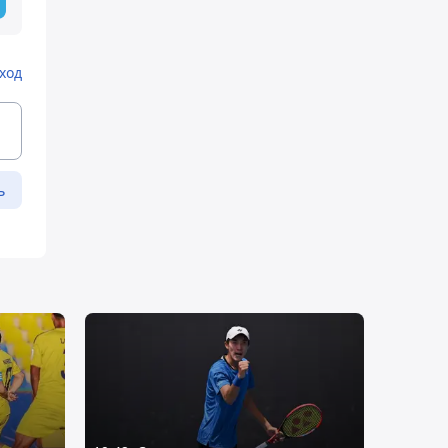
ход
ь