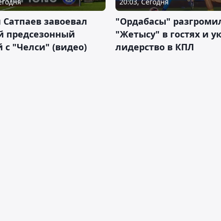
Сегодня
20:03, Сегодня
 Сатпаев завоевал
"Ордабасы" разгроми
й предсезонный
"Жетысу" в гостях и у
 с "Челси" (видео)
лидерство в КПЛ