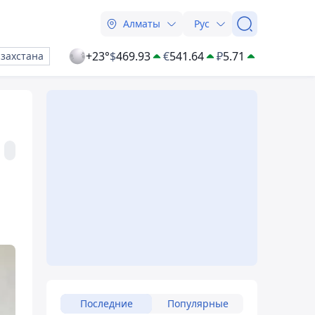
Алматы
Рус
+23°
$
469.93
€
541.64
₽
5.71
азахстана
Последние
Популярные