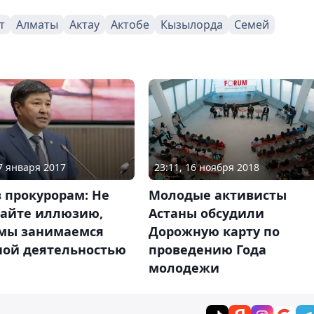
т
Алматы
Актау
Актобе
Кызылорда
Семей
27 января 2017
23:11, 16 ноября 2018
 прокурорам: Не
Молодые активисты
вайте иллюзию,
Астаны обсудили
 мы занимаемся
Дорожную карту по
ной деятельностью
проведению Года
молодежи