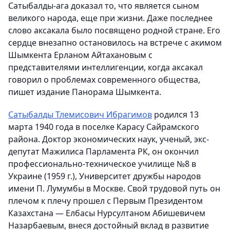
Сатыбалды-ага доказал то, что является сыном
великого народа, еще при жизни. Даже последнее
слово аксакала было посвящено родной стране. Его
сердце внезапно остановилось на встрече с акимом
Шымкента Ерланом Айтаxановым с
представителями интеллигенции, когда аксакал
говорил о проблемах современного общества,
пишет издание Панорама Шымкента.
Сатыбалды Тлемисович Ибрагимов
родился 13
марта 1940 года в поселке Карасу Сайрамского
района. Доктор экономических наук, ученый, экс-
депутат Мажилиса Парламента РК, он окончил
профессионально-техническое училище №8 в
Украине (1959 г.), Университет дружбы народов
имени П. Лумумбы в Москве. Свой трудовой путь он
плечом к плечу прошел с Первым Президентом
Казахстана — Елбасы Нурсултаном Абишевичем
Назарбаевым, внеся достойный вклад в развитие