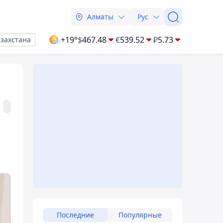
Алматы
Рус
+19°
$
467.48
€
539.52
₽
5.73
азахстана
Последние
Популярные