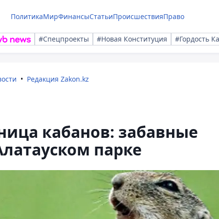
Политика
Мир
Финансы
Статьи
Происшествия
Право
#Спецпроекты
#Новая Конституция
#Гордость К
вости
Редакция Zakon.kz
еница кабанов: забавные
Алатауском парке