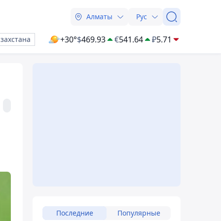
Алматы
Рус
+30°
$
469.93
€
541.64
₽
5.71
азахстана
Последние
Популярные