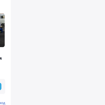
я
ход