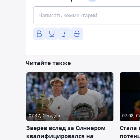
Читайте также
07:47, Сегодня
07:08, 
Зверев вслед за Синнером
Cтала 
квалифицировался на
потен