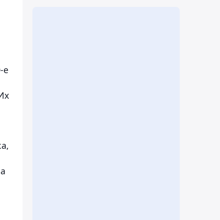
-е
Их
а,
На