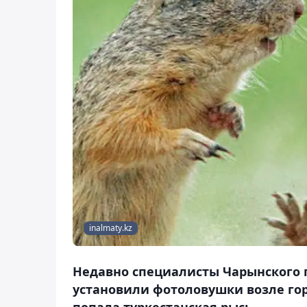
inalmaty.kz
Недавно специалисты Чарынского 
установили фотоловушки возле гор
попала туркестанская рысь.