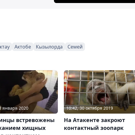
ктау
Актобе
Кызылорда
Семей
13 января 2020
10:42, 30 октября 2019
инцы встревожены
На Атакенте закроют
жанием хищных
контактный зоопарк