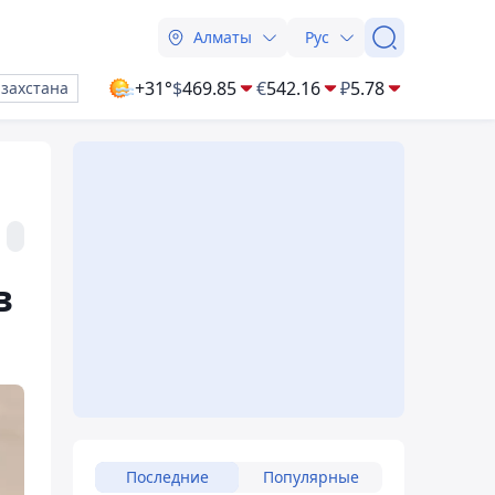
Алматы
Рус
+31°
$
469.85
€
542.16
₽
5.78
азахстана
в
Последние
Популярные