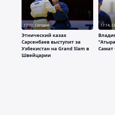
17:32, Сегодня
17:14, 
Этнический казах
Влади
Сарсенбаев выступит за
"Атыра
Узбекистан на Grand Slam в
Самат
Швейцарии