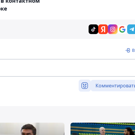
 в контактном
рке
В
Комментироват