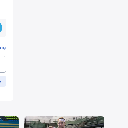
ход
ь