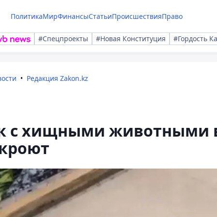
Политика
Мир
Финансы
Статьи
Происшествия
Право
#Спецпроекты
#Новая Конституция
#Гордость К
вости
Редакция Zakon.kz
к с хищными животными 
акроют