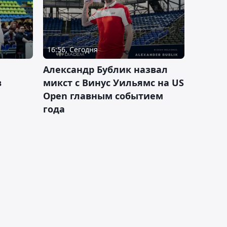
16:56, Сегодня
Александр Бублик назвал
в
микст с Винус Уильямс на US
Open главным событием
года