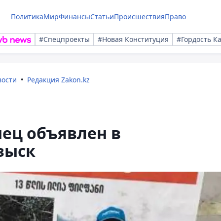
Политика
Мир
Финансы
Статьи
Происшествия
Право
#Спецпроекты
#Новая Конституция
#Гордость К
вости
Редакция Zakon.kz
нец объявлен в
зыск