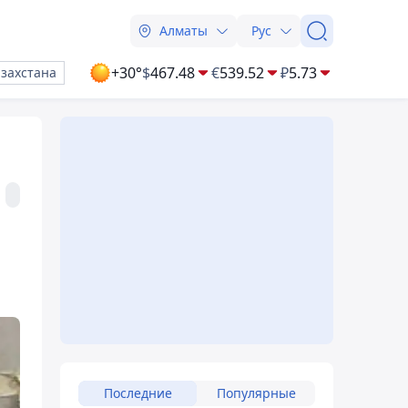
Алматы
Рус
+30°
$
467.48
€
539.52
₽
5.73
азахстана
Последние
Популярные