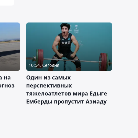
10:54, Сегодня
а на
Один из самых
огноз
перспективных
тяжелоатлетов мира Едыге
Емберды пропустит Азиаду