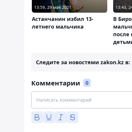
13:59, 29 мая 2021
13:43, 
Астанчанин избил 13-
В Бир
летнего мальчика
мальч
после
детьм
Следите за новостями zakon.kz в:
Комментарии
0