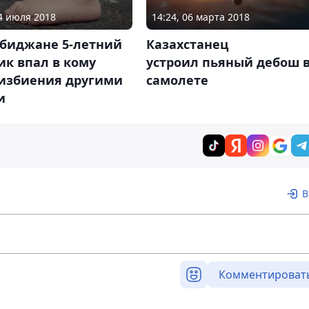
24 июля 2018
14:24, 06 марта 2018
обиджане 5-летний
Казахстанец
ик впал в кому
устроил пьяный дебош 
 избиения другими
самолете
и
В
Комментироват