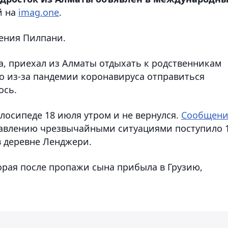
й на
imag.one
.
сения Пилпани.
а, приехал из Алматы отдыхать к родственникам
ко из-за пандемии коронавируса отправиться
ось.
елосипеде 18 июля утром и не вернулся.
Сообщени
равлению чрезвычайными ситуациями поступило 
в деревне Ленджери.
орая после пропажи сына прибыла в Грузию,