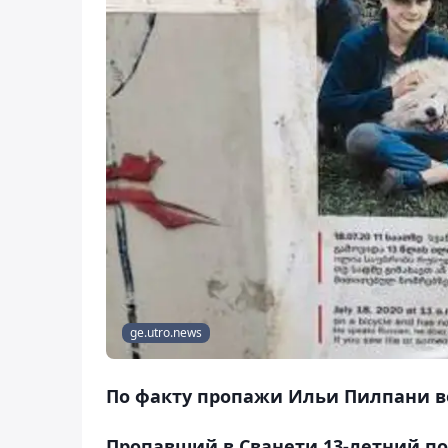
ge.utro.news
По факту пропажи Ильи Пилпани в
Пропавший в Сванети 13-летний п