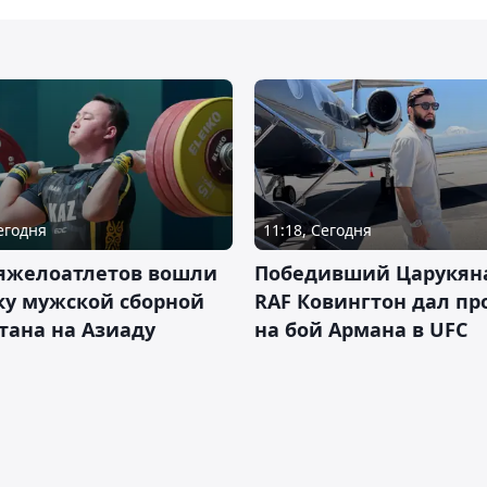
Сегодня
11:18, Сегодня
тяжелоатлетов вошли
Победивший Царукян
ку мужской сборной
RAF Ковингтон дал пр
тана на Азиаду
на бой Армана в UFC