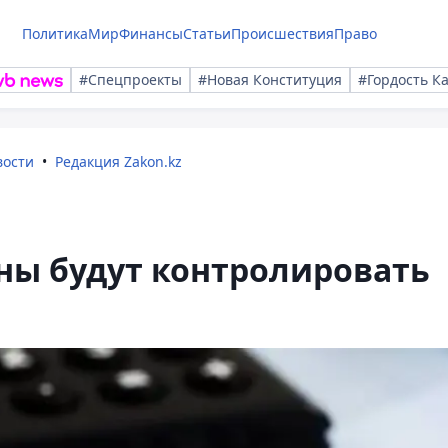
Политика
Мир
Финансы
Статьи
Происшествия
Право
#Спецпроекты
#Новая Конституция
#Гордость К
вости
Редакция Zakon.kz
ны будут контролировать