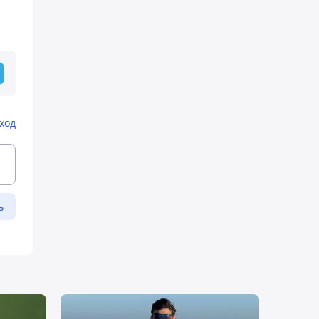
ход
ь