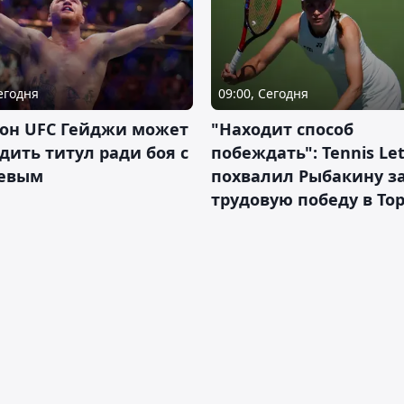
Сегодня
09:00, Сегодня
он UFC Гейджи может
"Находит способ
дить титул ради боя с
побеждать": Tennis Let
евым
похвалил Рыбакину з
трудовую победу в То