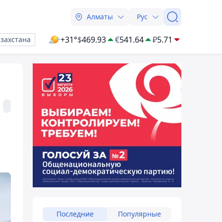
Алматы
Рус
+31°
$
469.93
€
541.64
₽
5.71
азахстана
Последние
Популярные