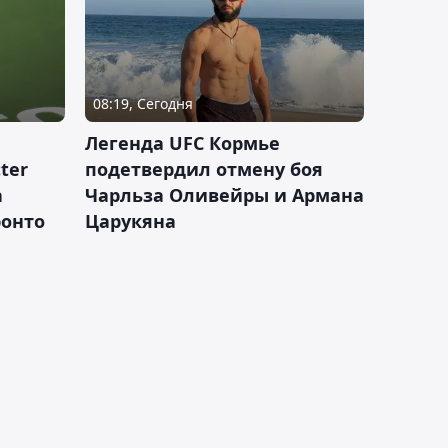
08:19, Сегодня
Легенда UFC Кормье
ter
подетвердил отмену боя
а
Чарльза Оливейры и Армана
ронто
Царукяна