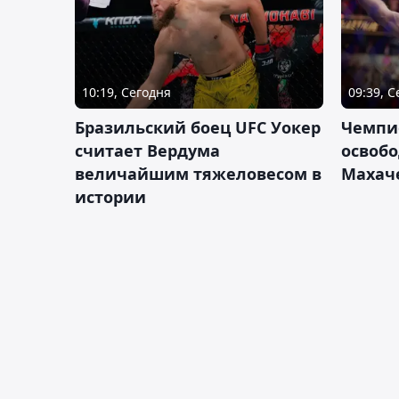
10:19, Сегодня
09:39, 
Бразильский боец UFC Уокер
Чемпи
считает Вердума
освобо
величайшим тяжеловесом в
Махач
истории