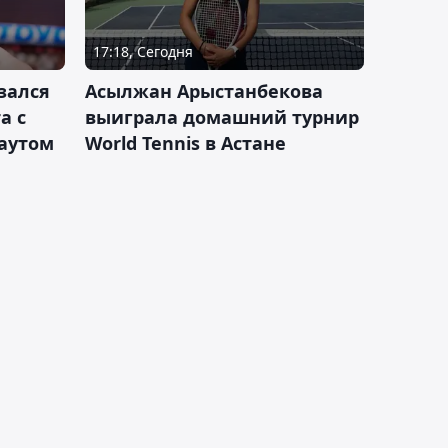
17:18, Сегодня
зался
Асылжан Арыстанбекова
а с
выиграла домашний турнир
каутом
World Tennis в Астане