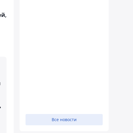
й,
м
ь
Все новости