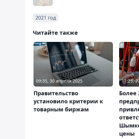
2021 год
Читайте также
09:35, 30 апреля 2025
11:25, 
Правительство
Более 
установило критерии к
предп
товарным биржам
привл
ответс
Шымке
цены