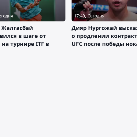
Сегодня
17:49, Сегодня
 Жалгасбай
Дияр Нургожай выска
вился в шаге от
о продлении контракт
 на турнире ITF в
UFC после победы но