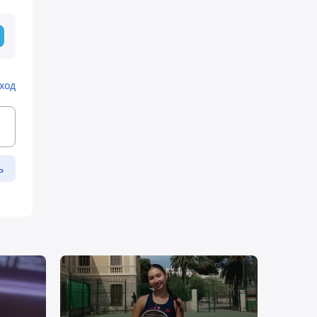
ход
ь