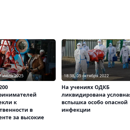
27 июля 2025
18:38, 05 октября 2022
200
На учениях ОДКБ
ринимателей
ликвидирована условна
екли к
вспышка особо опасной
твенности в
инфекции
нте за высокие