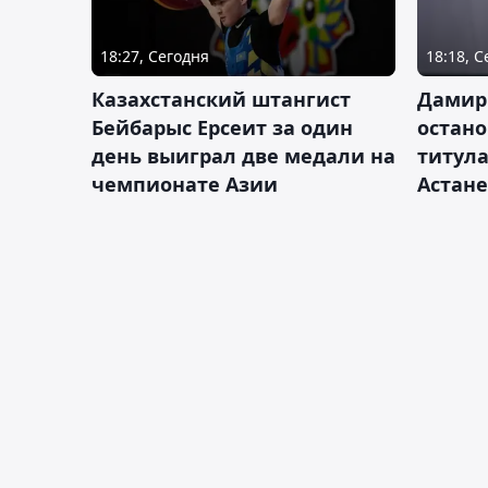
18:27, Сегодня
18:18, 
Казахстанский штангист
Дамир
Бейбарыс Ерсеит за один
остано
день выиграл две медали на
титула
чемпионате Азии
Астане