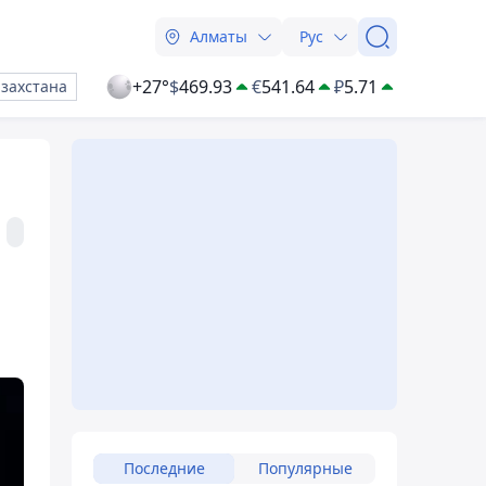
Алматы
Рус
+27°
$
469.93
€
541.64
₽
5.71
азахстана
Последние
Популярные