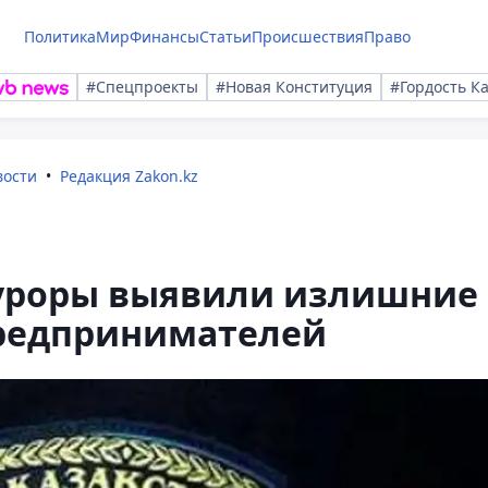
Политика
Мир
Финансы
Статьи
Происшествия
Право
#Спецпроекты
#Новая Конституция
#Гордость К
вости
Редакция Zakon.kz
уроры выявили излишние
редпринимателей