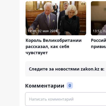
19:46, 02 мая 2024
13:52, 
Король Великобритании
Росси
рассказал, как себя
привил
чувствует
Следите за новостями zakon.kz в:
Комментарии
0