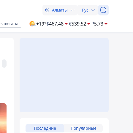
Алматы
Рус
+19°
$
467.48
€
539.52
₽
5.73
азахстана
Последние
Популярные