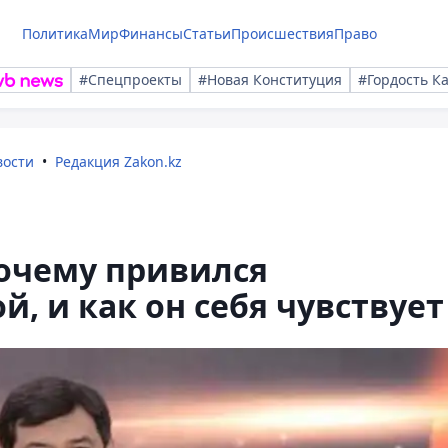
Политика
Мир
Финансы
Статьи
Происшествия
Право
#Спецпроекты
#Новая Конституция
#Гордость К
вости
Редакция Zakon.kz
почему привился
, и как он себя чувствует