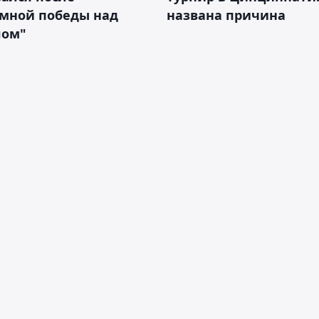
омной победы над
названа причина
лом"