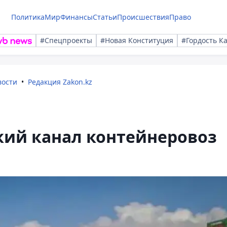
Политика
Мир
Финансы
Статьи
Происшествия
Право
#Спецпроекты
#Новая Конституция
#Гордость К
вости
Редакция Zakon.kz
ий канал контейнеровоз