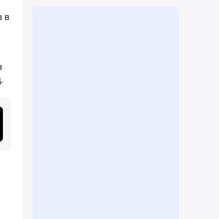
 в
в
.