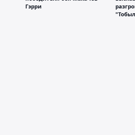
Гэрри
разгр
"Тобы