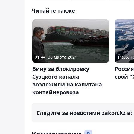
Читайте также
01:44, 30 марта 2021
11:05, 
Вину за блокировку
Росси
Суэцкого канала
свой "
возложили на капитана
контейнеровоза
Следите за новостями zakon.kz в:
Комментарии
0