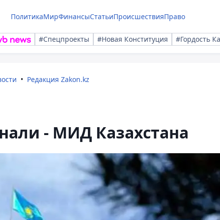
Политика
Мир
Финансы
Статьи
Происшествия
Право
#Спецпроекты
#Новая Конституция
#Гордость К
вости
Редакция Zakon.kz
нали - МИД Казахстана