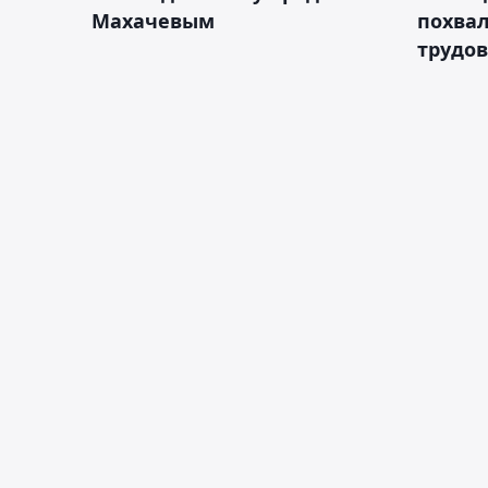
Махачевым
похва
трудов