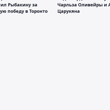
лил Рыбакину за
Чарльза Оливейры и 
ую победу в Торонто
Царукяна