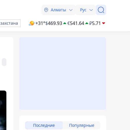
Алматы
Рус
+31°
$
469.93
€
541.64
₽
5.71
азахстана
Последние
Популярные