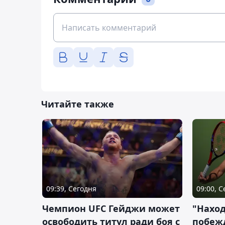
Читайте также
09:39, Сегодня
09:00, 
Чемпион UFC Гейджи может
"Наход
освободить титул ради боя с
побежд