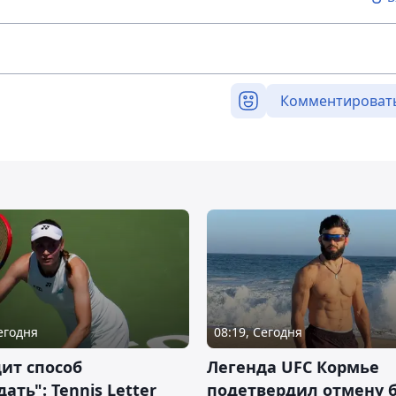
Комментироват
Сегодня
08:19, Сегодня
ит способ
Легенда UFC Кормье
ать": Tennis Letter
подетвердил отмену 