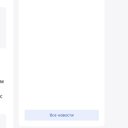
им
с
Все новости