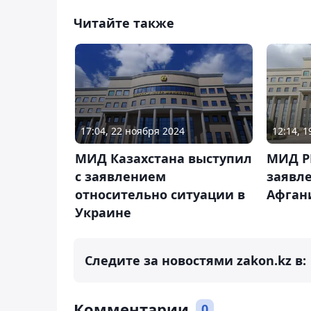
Читайте также
17:04, 22 ноября 2024
12:14, 1
МИД Казахстана выступил
МИД Р
с заявлением
заявле
относительно ситуации в
Афган
Украине
Следите за новостями zakon.kz в:
Комментарии
0