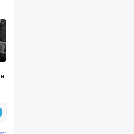
 и
ход