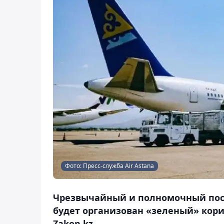
Фото: Пресс-служба Air Astana
Чрезвычайный и полномочный посол
будет организован «зеленый» кори
Zakon.kz.