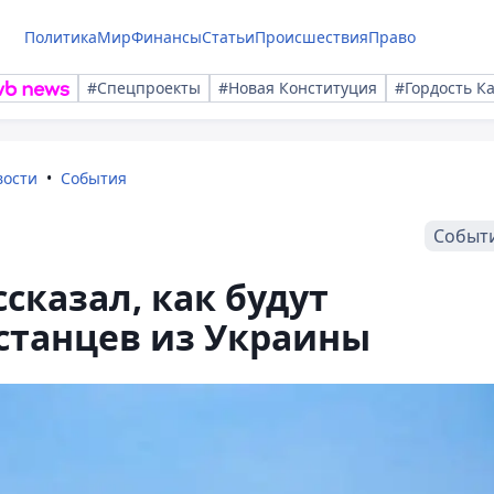
Политика
Мир
Финансы
Статьи
Происшествия
Право
#Спецпроекты
#Новая Конституция
#Гордость К
вости
События
Событ
сказал, как будут
станцев из Украины