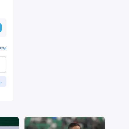
ход
ь