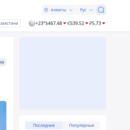
Алматы
Рус
+23°
$
467.48
€
539.52
₽
5.73
азахстана
ия
Последние
Популярные