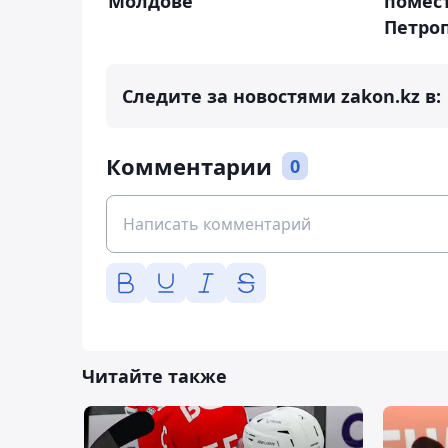
Молдове
помес
Петро
Следите за новостями zakon.kz в:
Комментарии
0
Читайте также