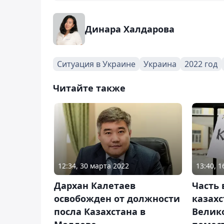
Динара Халдарова
Ситуация в Украине
Украина
2022 год
Читайте также
12:34, 30 марта 2022
13:40, 
Дархан Калетаев
Часть
освобожден от должности
казахс
посла Казахстана в
Велик