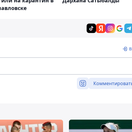
тили на карантин в
Дархана Сатыбалды
павловске
В
Комментироват