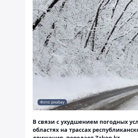
Фото: pixabay
В связи с ухудшением погодных ус
областях на трассах республиканс
движения, передает Zakon.kz.