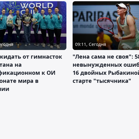
Сегодня
09:11, Сегодня
жидать от гимнасток
"Лена сама не своя": 5
тана на
невынужденных ошиб
фикационном к ОИ
16 двойных Рыбакино
онате мира в
старте "тысячника"
нии