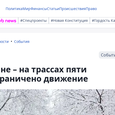
Политика
Мир
Финансы
Статьи
Происшествия
Право
#Спецпроекты
#Новая Конституция
#Гордость К
вости
События
Событ
не – на трассах пяти
ограничено движение