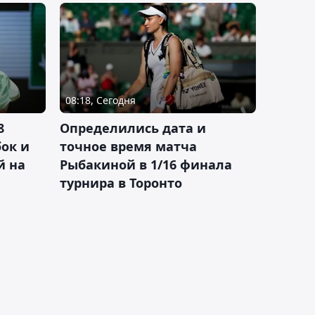
08:18, Сегодня
8
Определились дата и
ок и
точное время матча
й на
Рыбакиной в 1/16 финала
турнира в Торонто