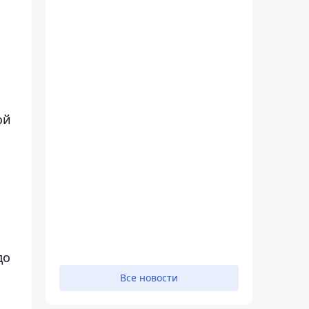
ой
до
Все новости