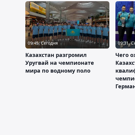
09:45, Сегодня
09:31, 
Казахстан разгромил
Чего о
Уругвай на чемпионате
Казахс
мира по водному поло
квали
чемпи
Герма