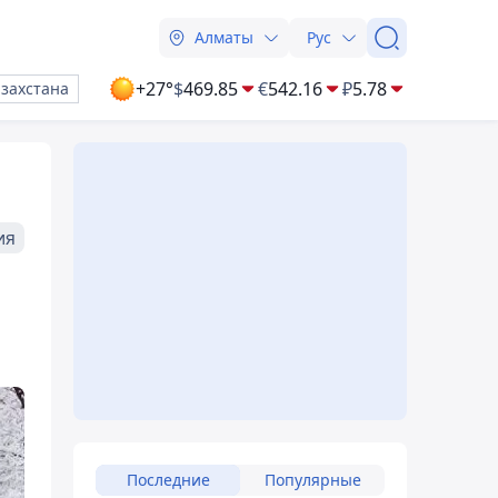
Алматы
Рус
+27°
$
469.85
€
542.16
₽
5.78
азахстана
ия
Последние
Популярные