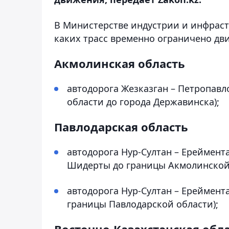
В Министерстве индустрии и инфрастр
каких трасс временно ограничено дв
Акмолинская область
автодорога Жезказган – Петропавло
области до города Державинска);
Павлодарская область
автодорога Нур-Султан – Ереймента
Шидерты до границы Акмолинской 
автодорога Нур-Султан – Ереймента
границы Павлодарской области);
Восточно-Казахстанская обл