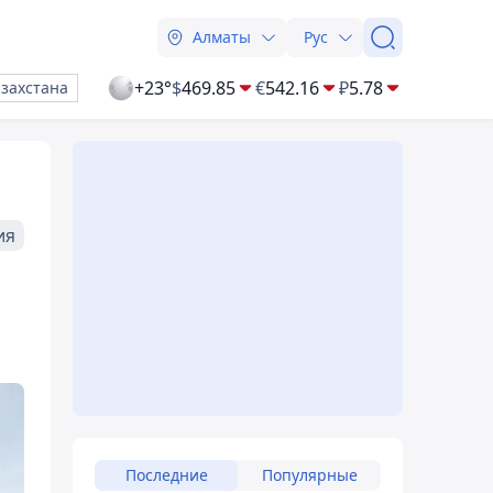
Алматы
Рус
+23°
$
469.85
€
542.16
₽
5.78
азахстана
ия
Последние
Популярные