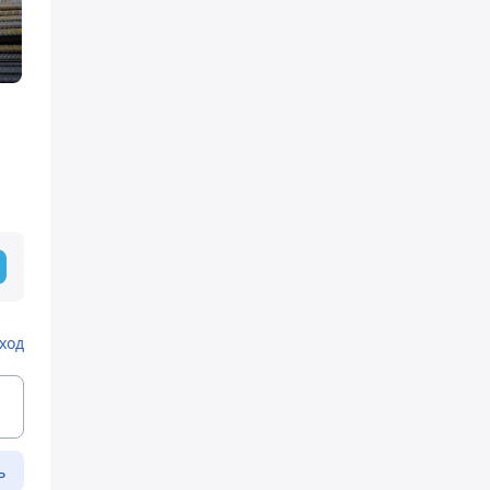
ход
ь