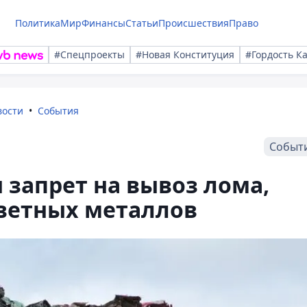
Политика
Мир
Финансы
Статьи
Происшествия
Право
#Спецпроекты
#Новая Конституция
#Гордость К
вости
События
Событ
 запрет на вывоз лома,
цветных металлов