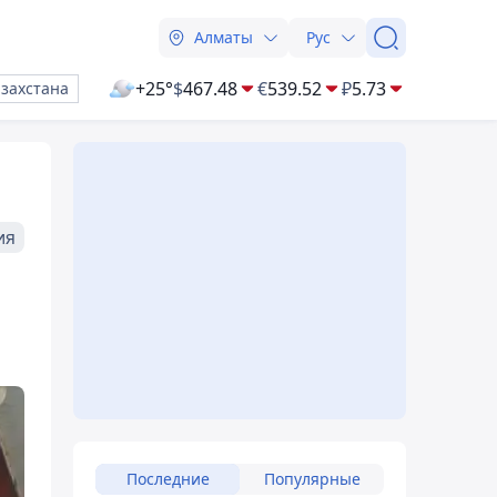
Алматы
Рус
+25°
$
467.48
€
539.52
₽
5.73
азахстана
ия
Последние
Популярные