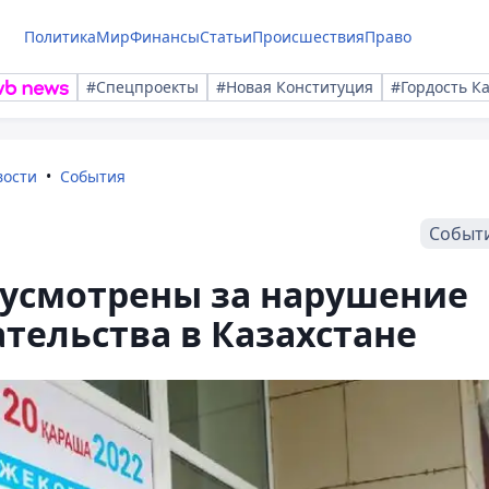
Политика
Мир
Финансы
Статьи
Происшествия
Право
#Спецпроекты
#Новая Конституция
#Гордость К
вости
События
Событ
усмотрены за нарушение
тельства в Казахстане