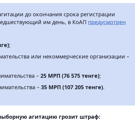
агитации до окончания срока регистрации
предшествующий им день, в КоАП
предусмотрен
нге)
;
мательства или некоммерческие организации –
нимательства –
25 МРП (76 575 тенге)
;
нимательства –
35 МРП (107 205 тенге)
.
двыборную агитацию грозит штраф: