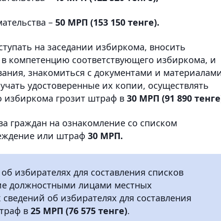
мательства –
50 МРП (153 150 тенге).
тупать на заседании избиркома, вносить
 в компетенцию соответствующего избиркома, и
вания, знакомиться с документами и материалам
лучать удостоверенные их копии, осуществлять
о избиркома грозит штраф в
30 МРП (91 890 тенге
а граждан на ознакомление со списком
реждение или штраф
30 МРП.
об избирателях для составления списков
ние должностными лицами местных
 сведений об избирателях для составления
штраф в
25 МРП (76 575 тенге)
.