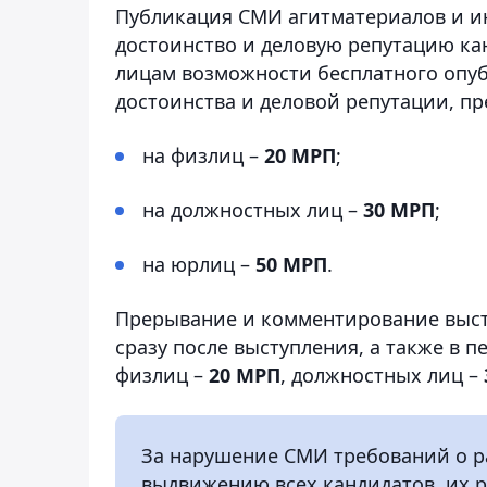
Публикация СМИ агитматериалов и и
достоинство и деловую репутацию кан
лицам возможности бесплатного опуб
достоинства и деловой репутации, п
на физлиц –
20 МРП
;
на должностных лиц –
30 МРП
;
на юрлиц –
50 МРП
.
Прерывание и комментирование выст
сразу после выступления, а также в 
физлиц –
20 МРП
, должностных лиц –
За нарушение СМИ требований о 
выдвижению всех кандидатов, их 