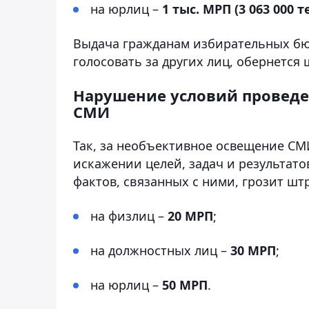
на юрлиц –
1 тыс. МРП (3 063 000 т
Выдача гражданам избирательных бюл
голосовать за других лиц, обернется
Нарушение условий проведе
СМИ
Так, за необъективное освещение С
искажении целей, задач и результат
фактов, связанных с ними, грозит шт
на физлиц –
20 МРП
;
на должностных лиц –
30 МРП
;
на юрлиц –
50 МРП
.