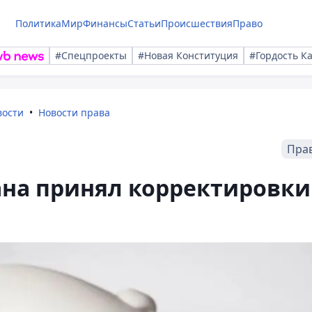
Политика
Мир
Финансы
Статьи
Происшествия
Право
#Спецпроекты
#Новая Конституция
#Гордость К
вости
Новости права
Пра
ана принял корректировки