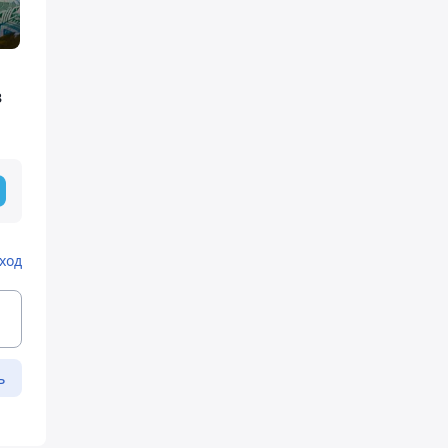
в
ход
ь