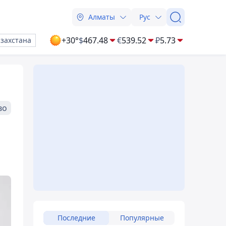
Алматы
Рус
+30°
$
467.48
€
539.52
₽
5.73
азахстана
во
Последние
Популярные