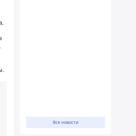
а,
я
.
ы.
Все новости