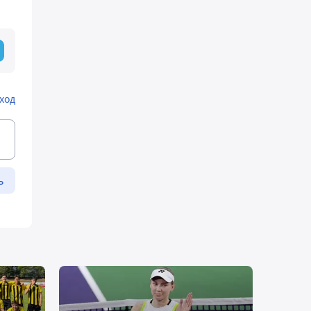
ход
ь