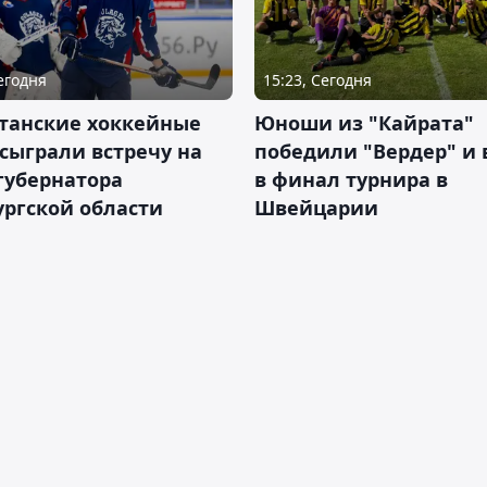
Сегодня
15:23, Сегодня
станские хоккейные
Юноши из "Кайрата"
сыграли встречу на
победили "Вердер" и
губернатора
в финал турнира в
ргской области
Швейцарии