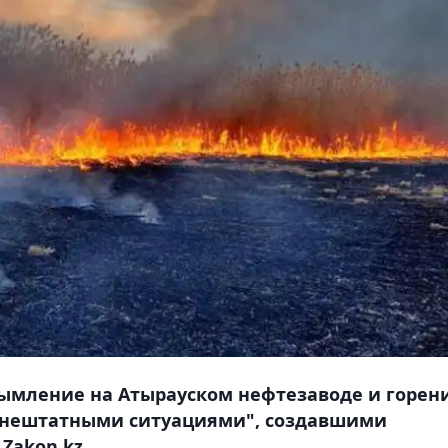
ымление на Атырауском нефтезаводе и горен
"внештатными ситуациями", создавшими
Zakon.kz.