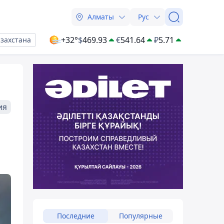
Алматы
Рус
+32°
$
469.93
€
541.64
₽
5.71
азахстана
ия
Последние
Популярные