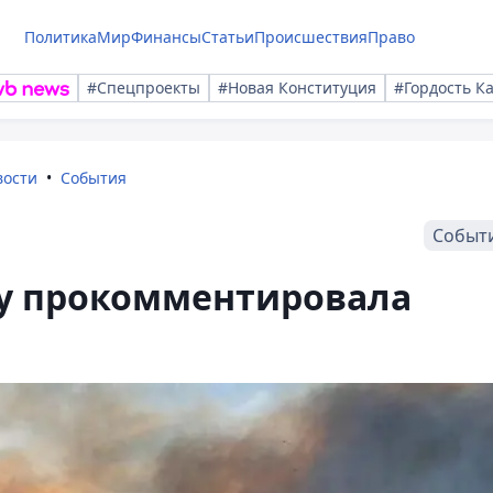
Политика
Мир
Финансы
Статьи
Происшествия
Право
#Спецпроекты
#Новая Конституция
#Гордость К
вости
События
Событ
ау прокомментировала