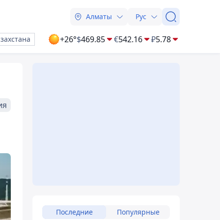
Алматы
Рус
+26°
$
469.85
€
542.16
₽
5.78
азахстана
ия
Последние
Популярные