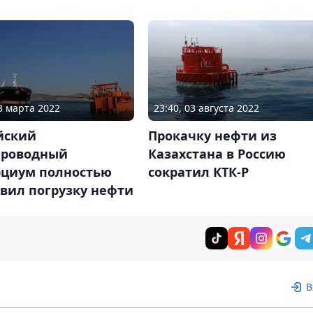
23 марта 2022
23:40, 03 августа 2022
йский
Прокачку нефти из
проводный
Казахстана в Россию
рциум полностью
сократил КТК-Р
вил погрузку нефти
В