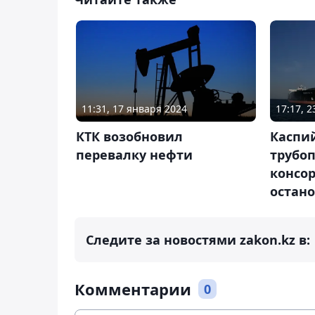
11:31, 17 января 2024
17:17, 
КТК возобновил
Каспи
перевалку нефти
трубо
консо
остано
Следите за новостями zakon.kz в:
Комментарии
0