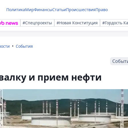
Политика
Мир
Финансы
Статьи
Происшествия
Право
#Спецпроекты
#Новая Конституция
#Гордость К
вости
События
Событ
валку и прием нефти