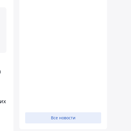
я
чих
Все новости