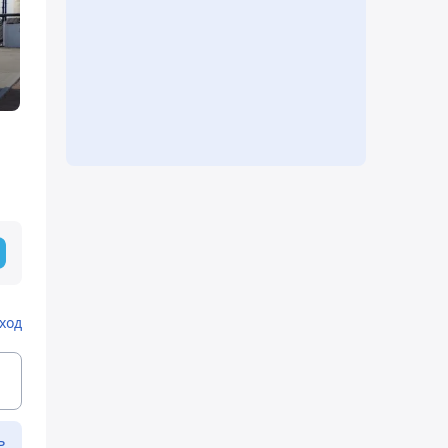
е
ход
ь