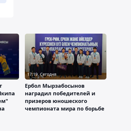
17:19, Сегодня
т
Ербол Мырзабосынов
Шкипа
наградил победителей и
ем"
призеров юношеского
на
чемпионата мира по борьбе