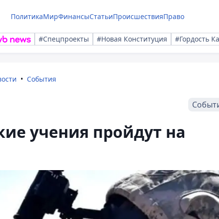
Политика
Мир
Финансы
Статьи
Происшествия
Право
#Спецпроекты
#Новая Конституция
#Гордость К
вости
События
Событ
ие учения пройдут на