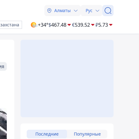
Алматы
Рус
+34°
$
467.48
€
539.52
₽
5.73
азахстана
ия
Последние
Популярные