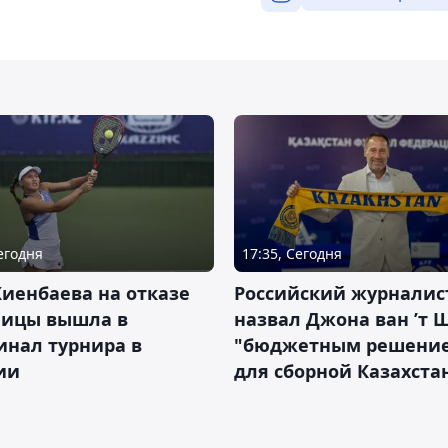
Сегодня
17:35, Сегодня
иенбаева на отказе
Российский журналис
ницы вышла в
назвал Джона ван ’т 
инал турнира в
"бюджетным решени
ии
для сборной Казахста