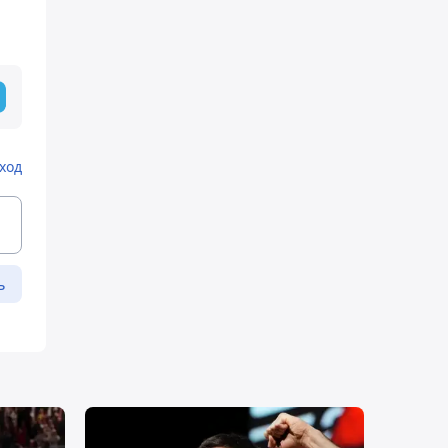
ход
ь