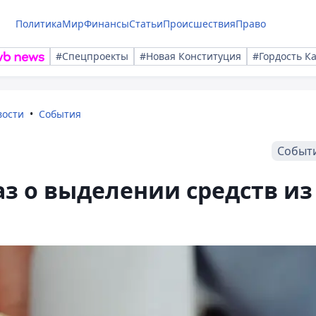
Политика
Мир
Финансы
Статьи
Происшествия
Право
#Спецпроекты
#Новая Конституция
#Гордость К
вости
События
Событ
аз о выделении средств из