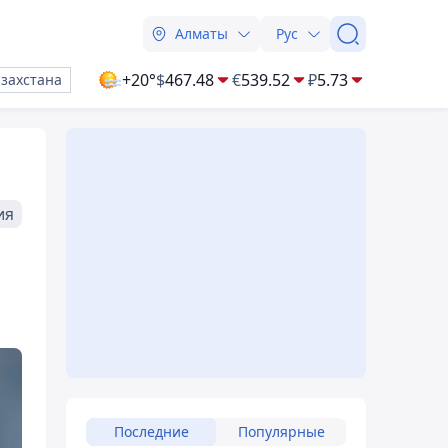
Алматы
Рус
+20°
$
467.48
€
539.52
₽
5.73
азахстана
ия
Последние
Популярные