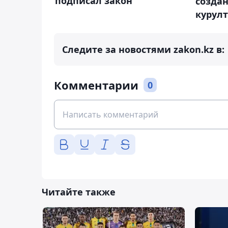
подписал закон
созда
курул
Следите за новостями zakon.kz в:
Комментарии
0
Читайте также