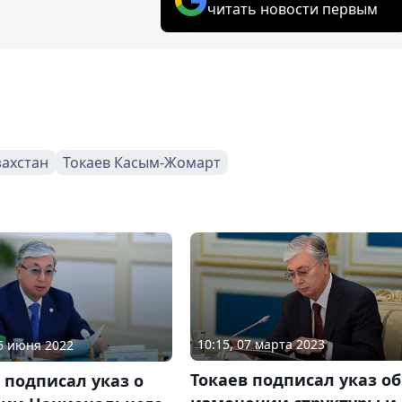
читать новости первым
захстан
Токаев Касым-Жомарт
10:15, 07 марта 2023
15 июня 2022
Токаев подписал указ об
 подписал указ о