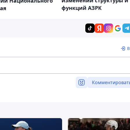
изменении структуры и
нии Национального
функций АЗРК
тая
В
Комментироват