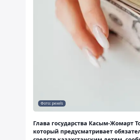
Фото: pexels
Глава государства Касым-Жомарт То
который предусматривает обязател
средств казахстанским детям, сооб