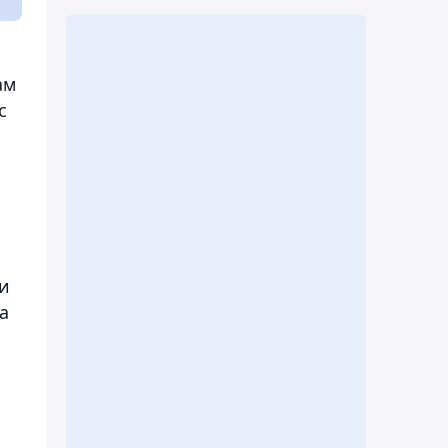
ам
с
ю
ли
а