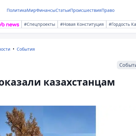
Политика
Мир
Финансы
Статьи
Происшествия
Право
#Спецпроекты
#Новая Конституция
#Гордость К
вости
События
Событ
показали казахстанцам