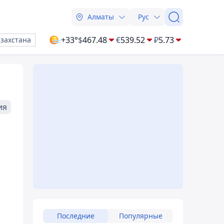
Алматы
Рус
+33°
$
467.48
€
539.52
₽
5.73
азахстана
ия
Последние
Популярные