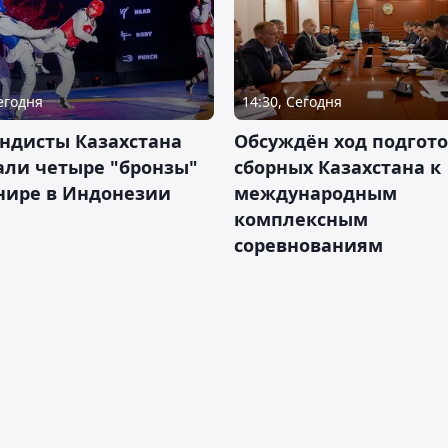
Сегодня
14:30, Сегодня
ндисты Казахстана
Обсуждён ход подгот
али четыре "бронзы"
сборных Казахстана к
нире в Индонезии
международным
комплексным
соревнованиям