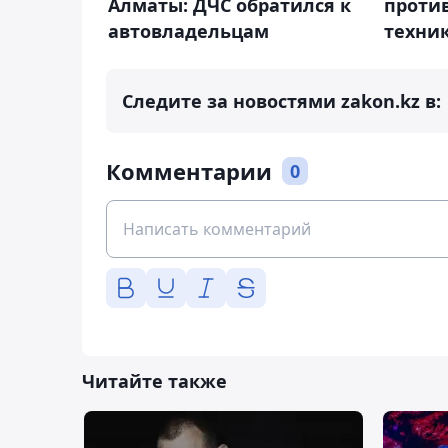
Алматы: ДЧС обратился к
проти
автовладельцам
техник
Следите за новостями zakon.kz в:
Комментарии
0
Читайте также