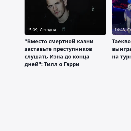
15:09, Сегодня
14:48, 
"Вместо смертной казни
Таекво
заставьте преступников
выигр
слушать Иэна до конца
на тур
дней": Тилл о Гэрри