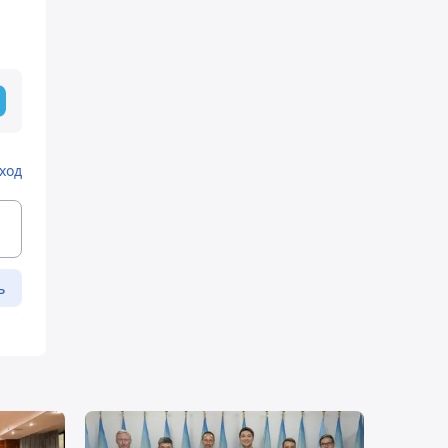
ход
ь