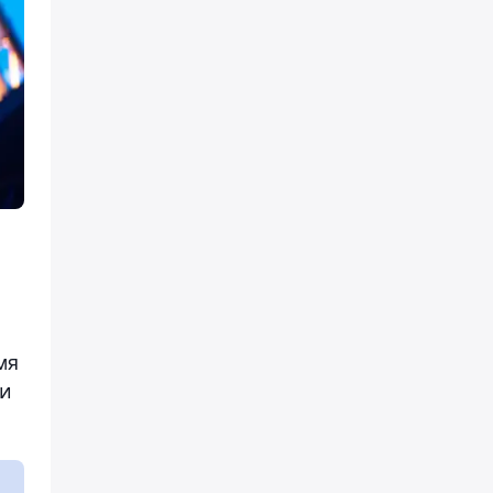
мя
 и