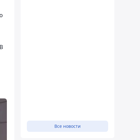
о
 В
Все новости