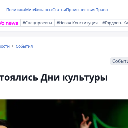
Политика
Мир
Финансы
Статьи
Происшествия
Право
#Спецпроекты
#Новая Конституция
#Гордость К
вости
События
Событ
тоялись Дни культуры