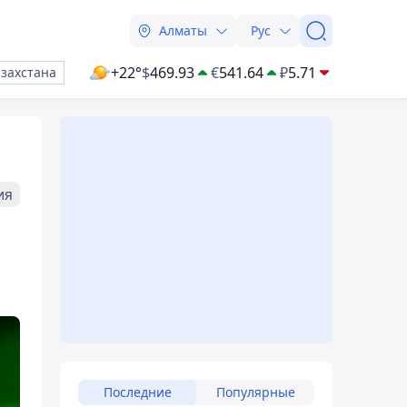
Алматы
Рус
+22°
$
469.93
€
541.64
₽
5.71
азахстана
ия
Последние
Популярные