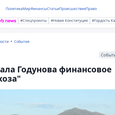
Политика
Мир
Финансы
Статьи
Происшествия
Право
#Спецпроекты
#Новая Конституция
#Гордость К
вости
События
Событ
ала Годунова финансовое
хоза"