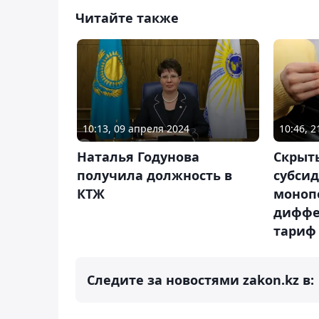
Читайте также
10:13, 09 апреля 2024
10:46, 
Наталья Годунова
Скрыт
получила должность в
субси
КТЖ
моноп
диффе
тариф 
Следите за новостями zakon.kz в: