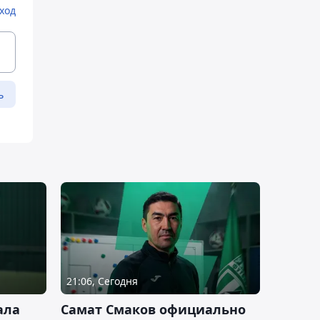
ход
ь
21:06, Сегодня
ала
Самат Смаков официально