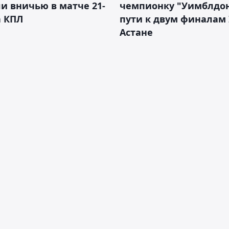
и вничью в матче 21-
чемпионку "Уимблдон
а КПЛ
пути к двум финалам 
Астане