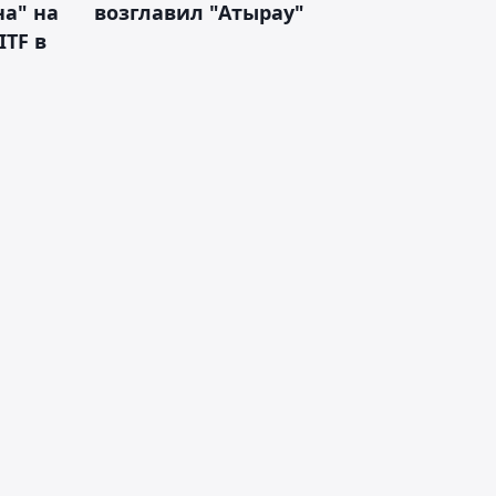
а" на
возглавил "Атырау"
ITF в