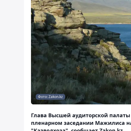
Фото: Zakon.kz
Глава Высшей аудиторской палаты Н
пленарном заседании Мажилиса н
"Казводхоза", сообщает Zakon.kz.