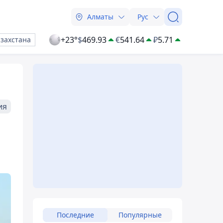
Алматы
Рус
+23°
$
469.93
€
541.64
₽
5.71
азахстана
ия
Последние
Популярные