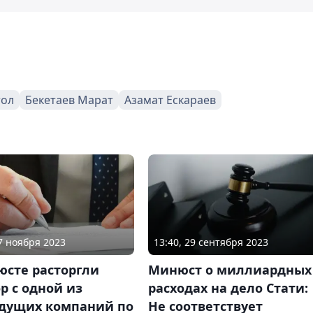
тол
Бекетаев Марат
Азамат Ескараев
07 ноября 2023
13:40, 29 сентября 2023
юсте расторгли
Минюст о миллиардных
р с одной из
расходах на дело Стати:
дущих компаний по
Не соответствует