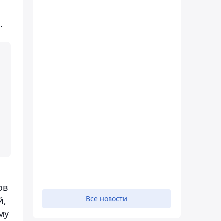
.
ов
Все новости
й,
му