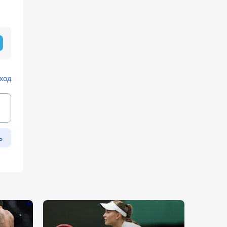
ход
ь