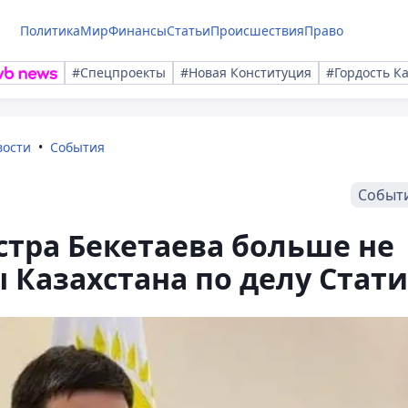
Политика
Мир
Финансы
Статьи
Происшествия
Право
#Спецпроекты
#Новая Конституция
#Гордость К
вости
События
Событ
тра Бекетаева больше не
Казахстана по делу Стати