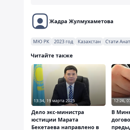
Жадра Жулмухаметова
МЮ РК
2023 год
Казахстан
Стати Ана
Читайте также
13:34, 19 марта 2025
12:26, 
Дело экс-министра
В Мин
юстиции Марата
догово
Бекетаева направлено в
преды