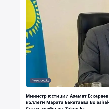
Фото: gov.kz
Министр юстиции Азамат Ескараев 
коллеги Марата Бекетаева Bolashak
Стати, сообщает Zakon.kz.