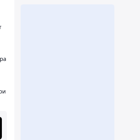
т
тра
ри