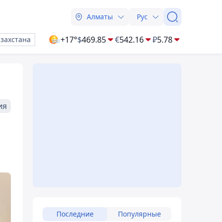
Алматы
Рус
+17°
$
469.85
€
542.16
₽
5.78
азахстана
ия
Последние
Популярные