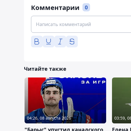
Комментарии
0
Читайте также
04:26, 08 августа 2026
03:59, 0
"Барыс" упустил канадского
Елена 