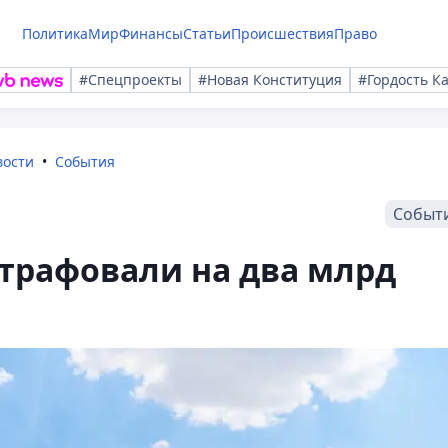
Политика
Мир
Финансы
Статьи
Происшествия
Право
#Спецпроекты
#Новая Конституция
#Гордость К
вости
События
Событ
трафовали на два млрд