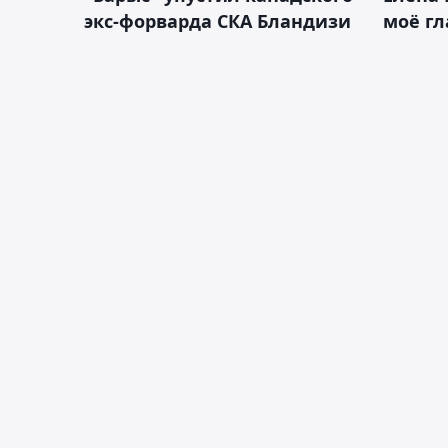
экс-форварда СКА Бландизи
моё гл