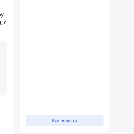
ру
, с
Все новости