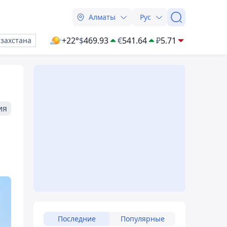
Алматы
Рус
+22°
$
469.93
€
541.64
₽
5.71
азахстана
ия
Последние
Популярные