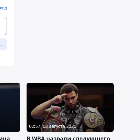
ход
ь
02:57, 08 августа 2026
ица
В WBA назвали следующего