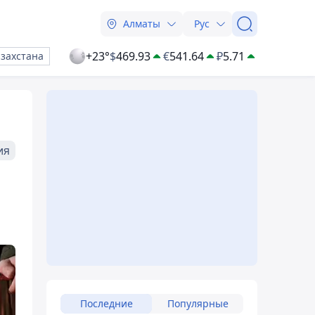
Алматы
Рус
+23°
$
469.93
€
541.64
₽
5.71
азахстана
ия
Последние
Популярные