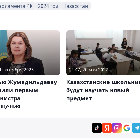
арламента РК
2024 год
Казахстан
14 сентября 2023
12:47, 20 мая 2022
ью Жумадильдаеву
Казахстанские школьни
чили первым
будут изучать новый
нистра
предмет
ещения