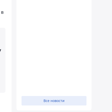
 в
у
Все новости