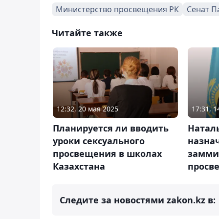
Министерство просвещения РК
Сенат П
Читайте также
12:32, 20 мая 2025
17:31, 
Планируется ли вводить
Натал
уроки сексуального
назна
просвещения в школах
замми
Казахстана
просв
Следите за новостями zakon.kz в: