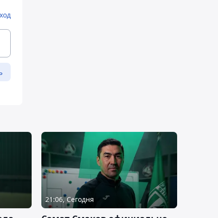
ход
ь
21:06, Сегодня