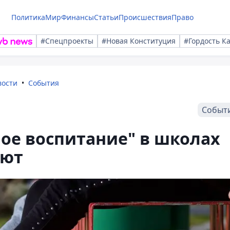
Политика
Мир
Финансы
Статьи
Происшествия
Право
#Спецпроекты
#Новая Конституция
#Гордость К
вости
События
Событ
ое воспитание" в школах
уют