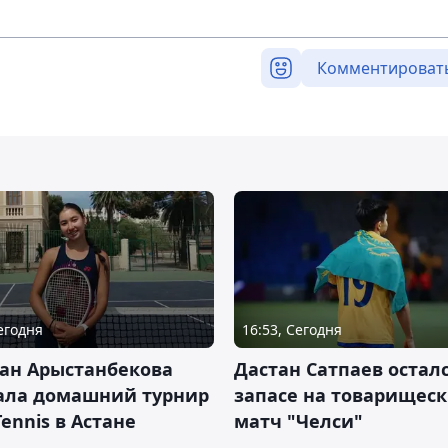
Комментироват
Сегодня
16:53, Сегодня
ан Арыстанбекова
Дастан Сатпаев осталс
ала домашний турнир
запасе на товарищес
Tennis в Астане
матч "Челси"