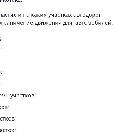
ластях и на каких участках автодорог
ограничение движения для автомобилей:
;
;
к;
;
емь участков;
ков;
стков;
асток;