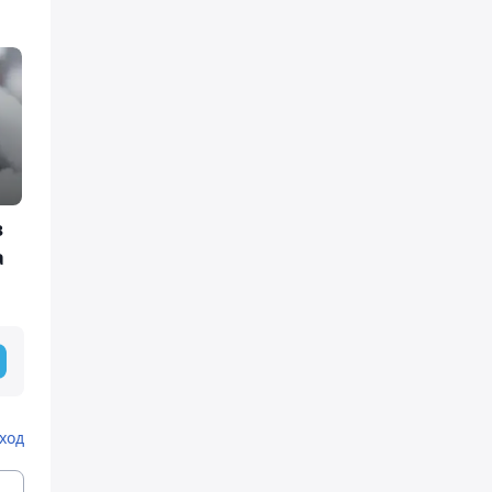
в
а
ход