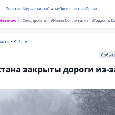
Политика
Мир
Финансы
Статьи
Происшествия
Право
#Спецпроекты
#Новая Конституция
#Гордость К
вости
События
Событ
стана закрыты дороги из-з