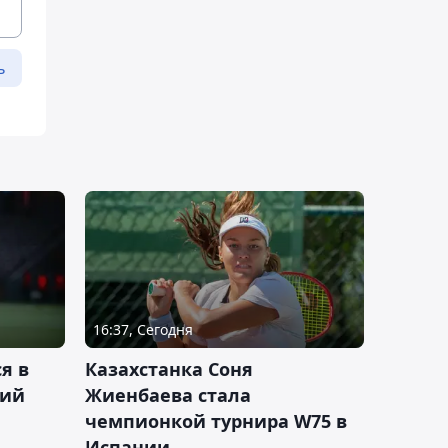
ь
16:37, Сегодня
я в
Казахстанка Соня
кий
Жиенбаева стала
чемпионкой турнира W75 в
Испании