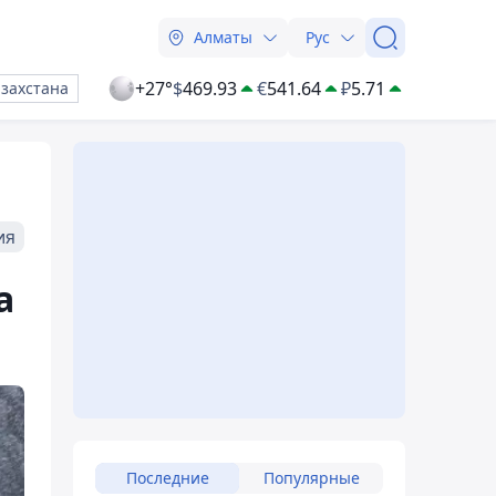
Алматы
Рус
+27°
$
469.93
€
541.64
₽
5.71
азахстана
ия
а
Последние
Популярные