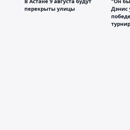
В Астане 9 августа будут
"Он бы
перекрыты улицы
Дэнис 
побед
турнир