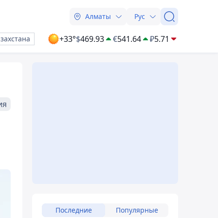
Алматы
Рус
+33°
$
469.93
€
541.64
₽
5.71
азахстана
ия
Последние
Популярные