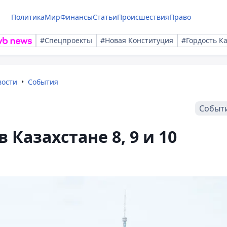
Политика
Мир
Финансы
Статьи
Происшествия
Право
#Спецпроекты
#Новая Конституция
#Гордость К
вости
События
Событ
 Казахстане 8, 9 и 10