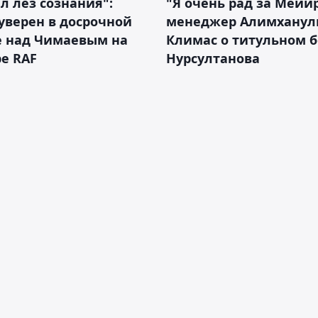
л лез сознания":
"Я очень рад за Мейи
уверен в досрочной
менеджер Алимхану
е над Чимаевым на
Климас о титульном б
е RAF
Нурсултанова