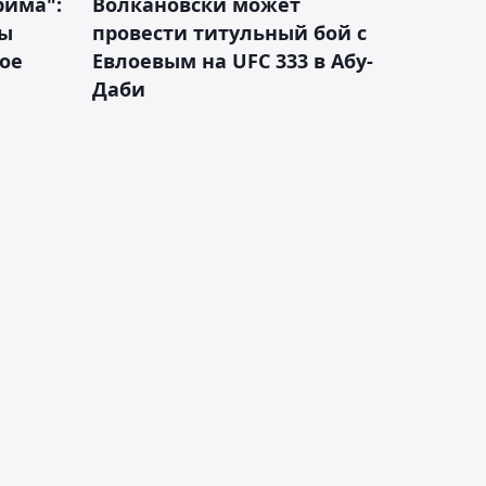
рима":
Волкановски может
лы
провести титульный бой с
ое
Евлоевым на UFC 333 в Абу-
Даби