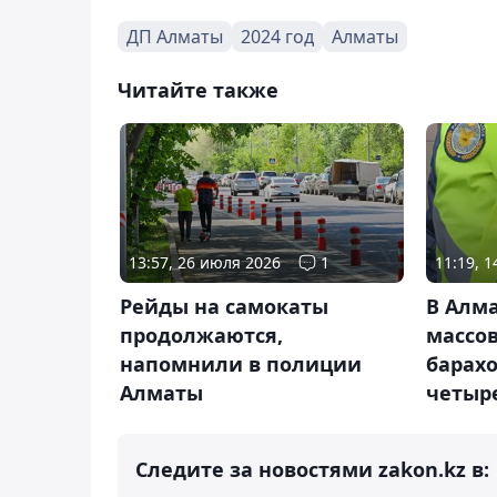
ДП Алматы
2024 год
Алматы
Читайте также
13:57, 26 июля 2026
1
11:19, 
Рейды на самокаты
В Алм
продолжаются,
массов
напомнили в полиции
барахо
Алматы
четыр
Следите за новостями zakon.kz в: