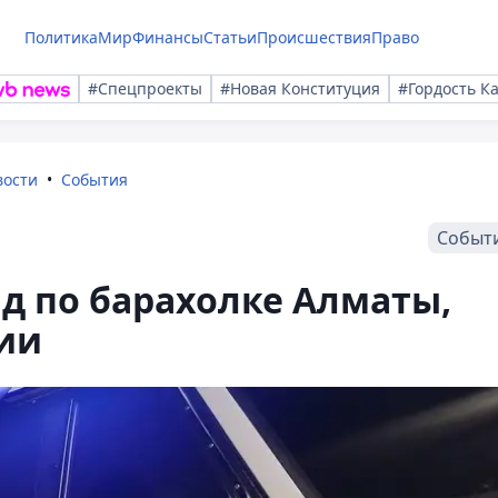
Политика
Мир
Финансы
Статьи
Происшествия
Право
#Спецпроекты
#Новая Конституция
#Гордость К
вости
События
Событ
д по барахолке Алматы,
ии