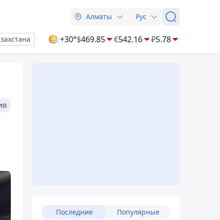
Алматы
Рус
+30°
$
469.85
€
542.16
₽
5.78
азахстана
ия
Последние
Популярные