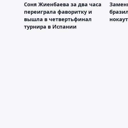
Соня Жиенбаева за два часа
Замен
переиграла фаворитку и
брази
вышла в четвертьфинал
нокау
турнира в Испании