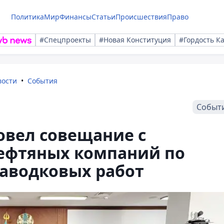
Политика
Мир
Финансы
Статьи
Происшествия
Право
#Спецпроекты
#Новая Конституция
#Гордость К
вости
События
Событ
овел совещание с
ефтяных компаний по
аводковых работ