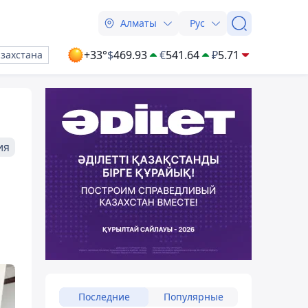
Алматы
Рус
+33°
$
469.93
€
541.64
₽
5.71
азахстана
ия
Последние
Популярные