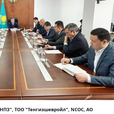
АНПЗ", ТОО "Тенгизшевройл", NCOC, АО