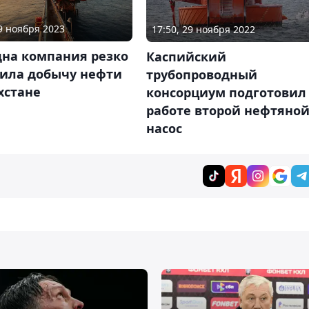
29 ноября 2023
17:50, 29 ноября 2022
дна компания резко
Каспийский
тила добычу нефти
трубопроводный
хстане
консорциум подготовил
работе второй нефтяно
насос