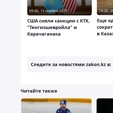
14:20, 
09:40, 15 ноября 2025
Еще о
США сняли санкции с КТК,
сокра
"Тенгизшевройла" и
в Каза
Карачаганака
Следите за новостями zakon.kz в:
Читайте также