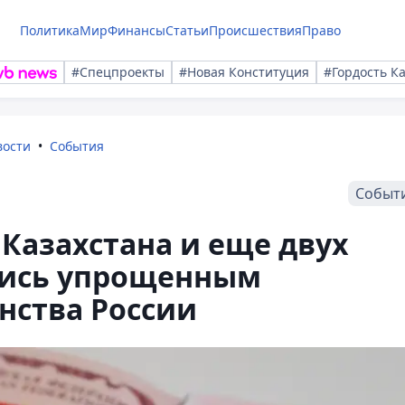
Политика
Мир
Финансы
Статьи
Происшествия
Право
#Спецпроекты
#Новая Конституция
#Гордость К
вости
События
Событ
 Казахстана и еще двух
лись упрощенным
нства России