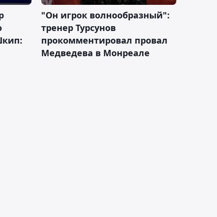
р
"Он игрок волнообразный":
о
тренер Турсунов
Шкип:
прокомментировал провал
Медведева в Монреале