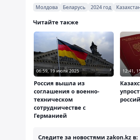
Молдова
Беларусь
2024 год
Казахста
Читайте также
06:59, 19 июля 2025
12:41, 
Россия вышла из
Казах
соглашения о военно-
упрос
техническом
россий
сотрудничестве с
Германией
Следите за новостями zakon.kz в: