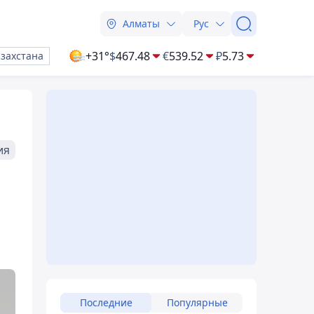
Алматы
Рус
+31°
$
467.48
€
539.52
₽
5.73
азахстана
ия
Последние
Популярные