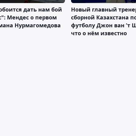
обоится дать нам бой
Новый главный трене
с": Мендес о первом
сборной Казахстана п
смана Нурмагомедова
футболу Джон ван ’т 
что о нём известно