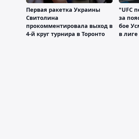
Первая ракетка Украины
"UFC п
Свитолина
за поя
прокомментировала выход в
бое У
4-й круг турнира в Торонто
в лиге