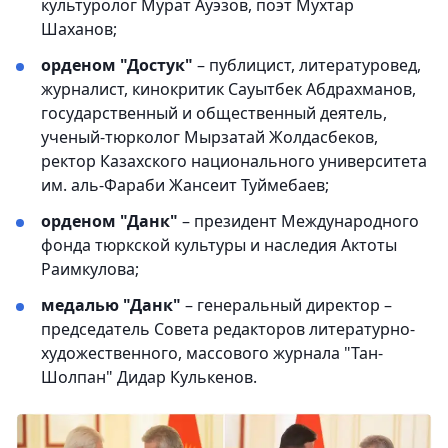
культуролог Мурат Ауэзов, поэт Мухтар
Шаханов;
орденом "Достук"
– публицист, литературовед,
журналист, кинокритик Сауытбек Абдрахманов,
государственный и общественный деятель,
ученый-тюрколог Мырзатай Жолдасбеков,
ректор Казахского национального университета
им. аль-Фараби Жансеит Туймебаев;
орденом "Данк"
– президент Международного
фонда тюркской культуры и наследия Актоты
Раимкулова;
медалью "Данк"
– генеральный директор –
председатель Совета редакторов литературно-
художественного, массового журнала "Тан-
Шолпан" Дидар Кулькенов.