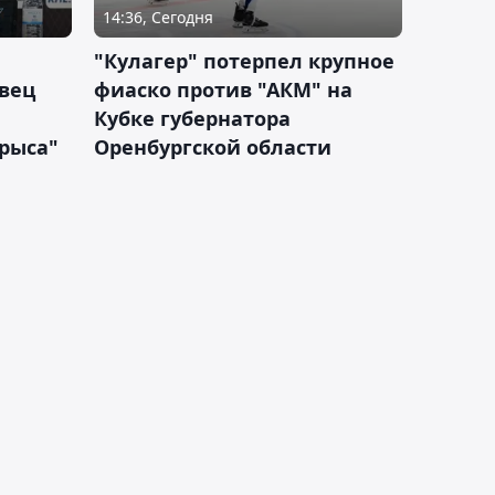
14:36, Сегодня
"Кулагер" потерпел крупное
вец
фиаско против "АКМ" на
Кубке губернатора
арыса"
Оренбургской области