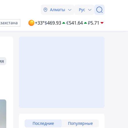
Алматы
Рус
+33°
$
469.93
€
541.64
₽
5.71
азахстана
ия
Последние
Популярные