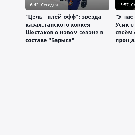
16:42, Сегодня
15:57, 
"Цель - плей-офф": звезда
"У нас
казахстанского хоккея
Усик 
Шестаков о новом сезоне в
своём 
составе "Барыса"
проща