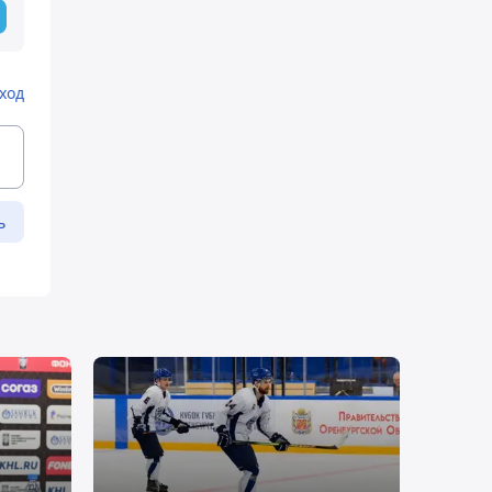
ход
ь