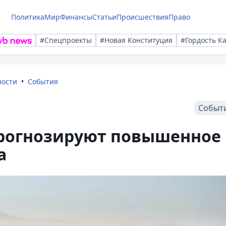
Политика
Мир
Финансы
Статьи
Происшествия
Право
#Спецпроекты
#Новая Конституция
#Гордость К
вости
События
Событ
 прогнозируют повышенное
а