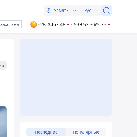
Алматы
Рус
+28°
$
467.48
€
539.52
₽
5.73
азахстана
ия
Последние
Популярные