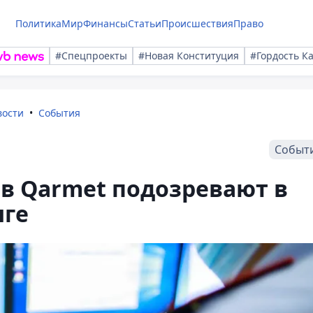
Политика
Мир
Финансы
Статьи
Происшествия
Право
#Спецпроекты
#Новая Конституция
#Гордость К
вости
События
Событ
в Qarmet подозревают в
нге