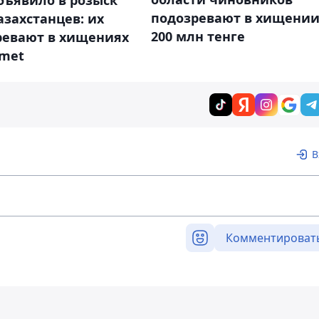
подозревают в хищени
азахстанцев: их
200 млн тенге
ревают в хищениях
rmet
В
Комментироват