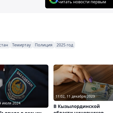
читать новости первым
стан
Темиртау
Полиция
2025 год
11:02, 11 декабря 2023
24 июля 2024
В Кызылординской
области чиновников
бъявило в розыск