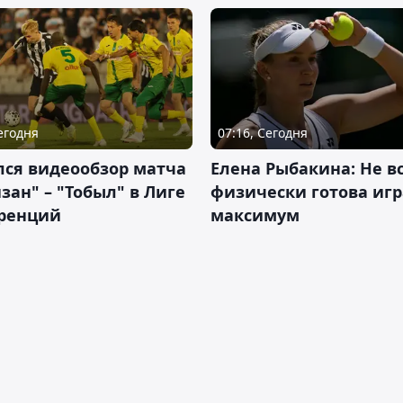
Сегодня
07:16, Сегодня
лся видеообзор матча
Елена Рыбакина: Не в
зан" – "Тобыл" в Лиге
физически готова игр
ренций
максимум