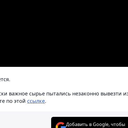
тся.
ески важное сырье пытались незаконно вывезти и
те по этой
ссылке
.
Добавить в Google, чтобы