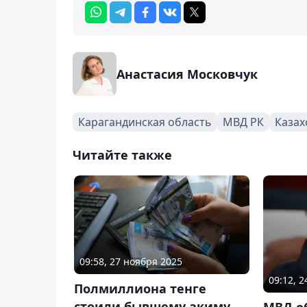
Анастасия Московчук
Карагандинская область
МВД РК
Казах
Читайте также
09:58, 27 ноября 2025
09:12, 
Полмиллиона тенге
стоили бывшему акиму
МВД о