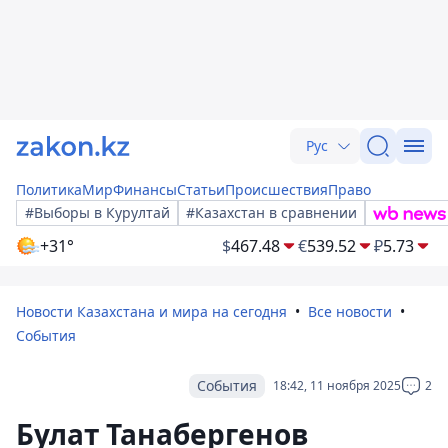
Рус
Политика
Мир
Финансы
Статьи
Происшествия
Право
#Выборы в Курултай
#Казахстан в сравнении
+31°
$
467.48
€
539.52
₽
5.73
Новости Казахстана и мира на сегодня
Все новости
События
События
18:42, 11 ноября 2025
2
Булат Танабергенов