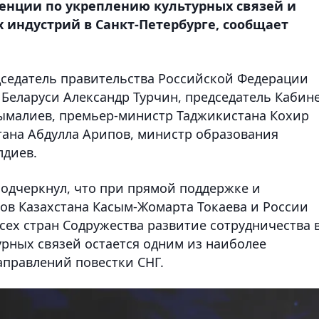
нции по укреплению культурных связей и
 индустрий в Санкт-Петербурге, сообщает
дседатель правительства Российской Федерации
еларуси Александр Турчин, председатель Кабин
ымалиев, премьер-министр Таджикистана Кохир
тана Абдулла Арипов, министр образования
лдиев.
подчеркнул, что при прямой поддержке и
ов Казахстана Касым-Жомарта Токаева и России
сех стран Содружества развитие сотрудничества 
урных связей остается одним из наиболее
правлений повестки СНГ.