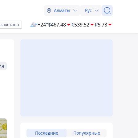
Алматы
Рус
+24°
$
467.48
€
539.52
₽
5.73
азахстана
ия
Последние
Популярные