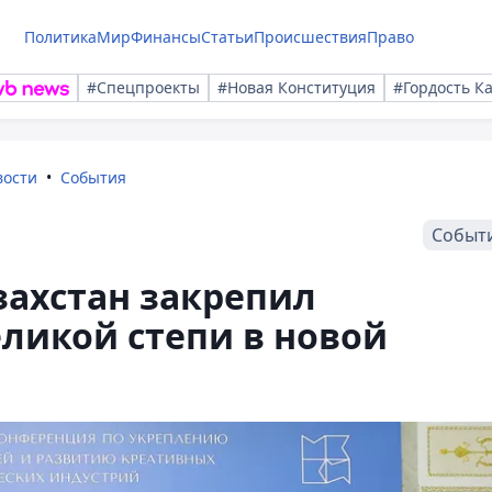
Политика
Мир
Финансы
Статьи
Происшествия
Право
#Спецпроекты
#Новая Конституция
#Гордость К
вости
События
Событ
захстан закрепил
ликой степи в новой