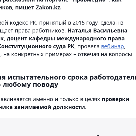
ков, пишет Zakon.kz.
й кодекс РК, принятый в 2015 году, сделан в
ищает права работников.
Наталья Васильевна
ук, доцент кафедры международного права
Конституционного суда РК,
провела
вебинар
,
, на конкретных примерах – отвечая на вопросы
мя испытательного срока работодател
о любому поводу
навливается именно и только в целях
проверки
тника занимаемой должности
.