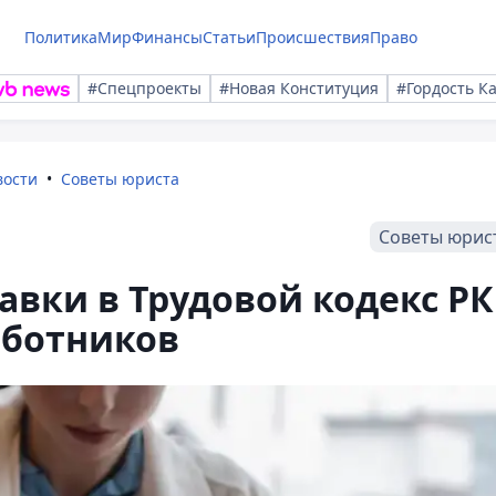
Политика
Мир
Финансы
Статьи
Происшествия
Право
#Спецпроекты
#Новая Конституция
#Гордость К
вости
Советы юриста
Советы юрис
авки в Трудовой кодекс РК
аботников