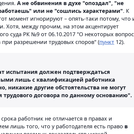
дения.
А не обвинения в духе "опоздал", "не
 работаешь" или не "сошлись характерами"
. К
от момент игнорируют – опять-таки потому, что 
. Хотя, между прочим, на этом акцентирует
о суда РК №9 от 06.10.2017 "О некоторых вопро
 при разрешении трудовых споров" (
пункт
12).
ат испытания должен подтверждаться
ными лишь с квалификацией работника
о, никакие другие обстоятельства не могут
 трудового договора по данному основанию".
 срока работник не отличается в правах и
ием лишь того, что у работодателя есть право
в
наличии весомых доказательств низкой