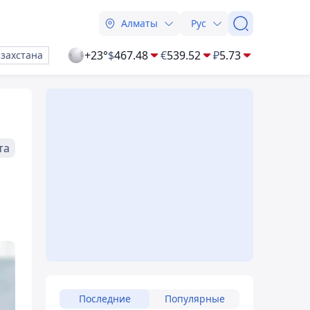
Алматы
Рус
+23°
$
467.48
€
539.52
₽
5.73
азахстана
та
Последние
Популярные