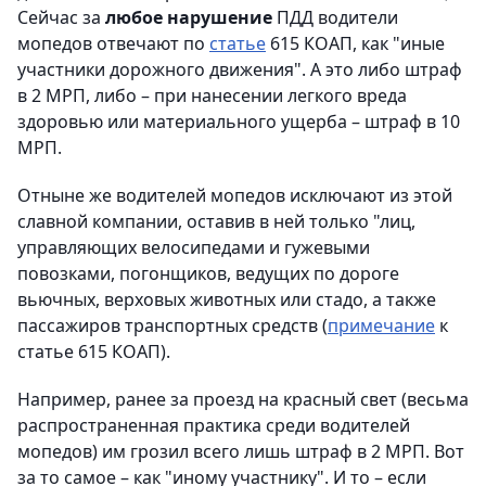
Сейчас за
любое нарушение
ПДД водители
мопедов отвечают по
статье
615 КОАП, как "иные
участники дорожного движения". А это либо штраф
в 2 МРП, либо – при нанесении легкого вреда
здоровью или материального ущерба – штраф в 10
МРП.
Отныне же водителей мопедов исключают из этой
славной компании, оставив в ней только "лиц,
управляющих велосипедами и гужевыми
повозками, погонщиков, ведущих по дороге
вьючных, верховых животных или стадо, а также
пассажиров транспортных средств (
примечание
к
статье 615 КОАП).
Например, ранее за проезд на красный свет (весьма
распространенная практика среди водителей
мопедов) им грозил всего лишь штраф в 2 МРП. Вот
за то самое – как "иному участнику". И то – если