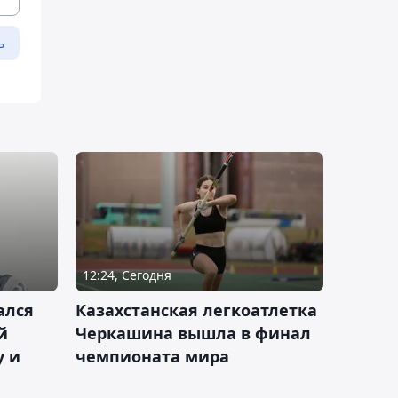
ь
12:24, Сегодня
ался
Казахстанская легкоатлетка
й
Черкашина вышла в финал
у и
чемпионата мира