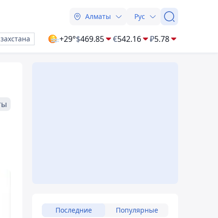
Алматы
Рус
+29°
$
469.85
€
542.16
₽
5.78
азахстана
ты
Последние
Популярные