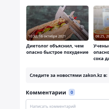
10:32, 16 октября 2021
08:25, 
Диетолог объяснил, чем
Учены
опасно быстрое похудение
опасно
сока д
Следите за новостями zakon.kz в:
Комментарии
0