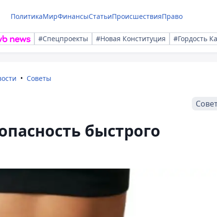
Политика
Мир
Финансы
Статьи
Происшествия
Право
#Спецпроекты
#Новая Конституция
#Гордость К
вости
Советы
Сове
опасность быстрого