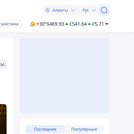
Алматы
Рус
+30°
$
469.93
€
541.64
₽
5.71
азахстана
ты
Последние
Популярные