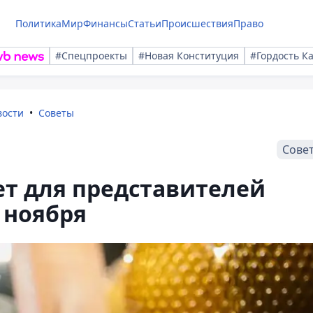
Политика
Мир
Финансы
Статьи
Происшествия
Право
#Спецпроекты
#Новая Конституция
#Гордость К
вости
Советы
Сове
ет для представителей
 ноября