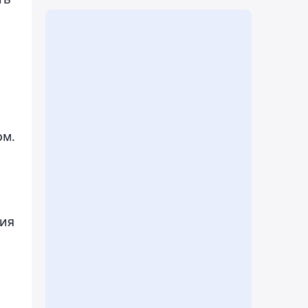
й
ом.
ния