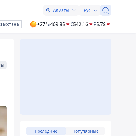
Алматы
Рус
+27°
$
469.85
€
542.16
₽
5.78
азахстана
ты
Последние
Популярные