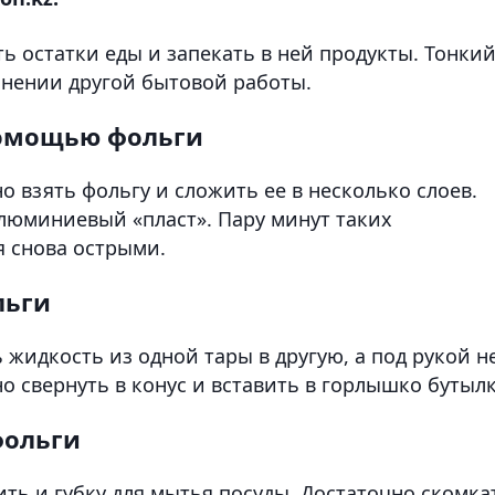
 остатки еды и запекать в ней продукты. Тонки
лнении другой бытовой работы.
помощью фольги
о взять фольгу и сложить ее в несколько слоев.
алюминиевый «пласт». Пару минут таких
я снова острыми.
льги
 жидкость из одной тары в другую, а под рукой н
но свернуть в конус и вставить в горлышко бутылк
фольги
ть и губку для мытья посуды. Достаточно скомка