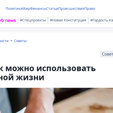
Политика
Мир
Финансы
Статьи
Происшествия
Право
#Спецпроекты
#Новая Конституция
#Гордость К
вости
Советы
Сове
ак можно использовать
вной жизни