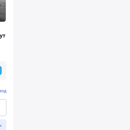
ут
ход
ь