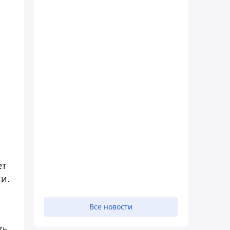
й
ет
и.
Все новости
ть