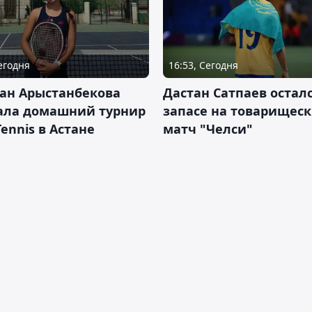
Сегодня
16:53, Сегодня
ан Арыстанбекова
Дастан Сатпаев осталс
ала домашний турнир
запасе на товарищес
Tennis в Астане
матч "Челси"