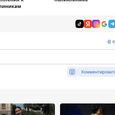
линикам
В
Комментироват