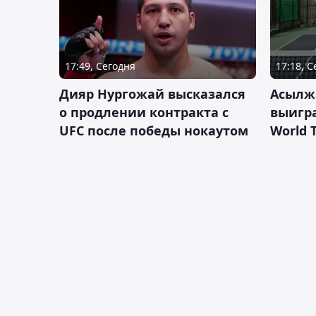
17:49, Сегодня
17:18, 
Дияр Нургожай высказался
Асылж
о продлении контракта с
выигр
UFC после победы нокаутом
World 