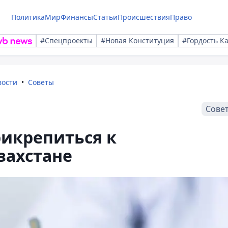
Политика
Мир
Финансы
Статьи
Происшествия
Право
#Спецпроекты
#Новая Конституция
#Гордость К
вости
Советы
Сове
рикрепиться к
захстане