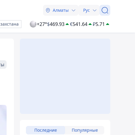
Алматы
Рус
+27°
$
469.93
€
541.64
₽
5.71
азахстана
ты
Последние
Популярные