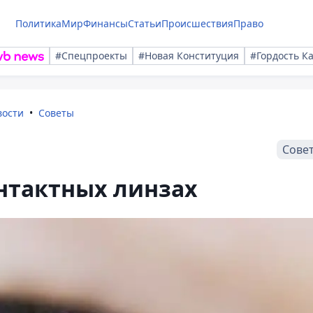
Политика
Мир
Финансы
Статьи
Происшествия
Право
#Спецпроекты
#Новая Конституция
#Гордость К
вости
Советы
Сове
онтактных линзах