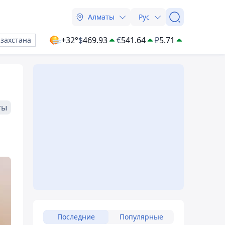
Алматы
Рус
+32°
$
469.93
€
541.64
₽
5.71
азахстана
ты
Последние
Популярные