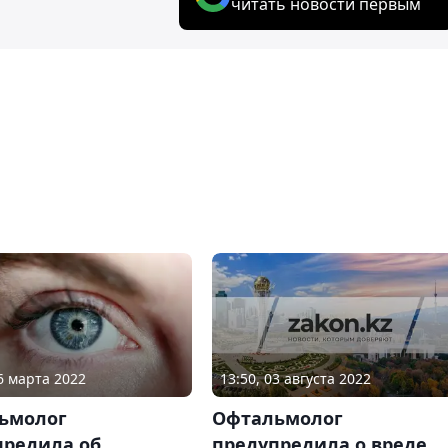
читать новости первым
13:50, 03 августа 2022
16 марта 2022
Офтальмолог
ьмолог
предупредила о вреде
предила об