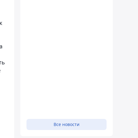
я
к
а
ть
е
Все новости