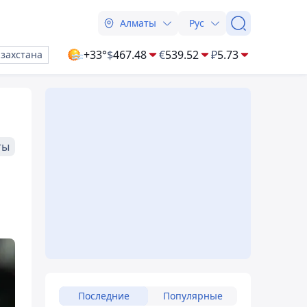
Алматы
Рус
+33°
$
467.48
€
539.52
₽
5.73
азахстана
ты
Последние
Популярные