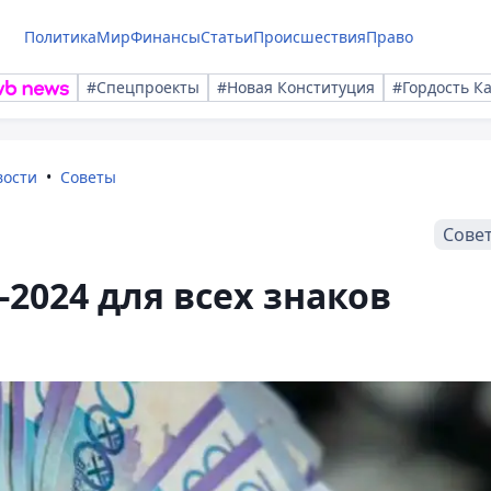
Политика
Мир
Финансы
Статьи
Происшествия
Право
#Спецпроекты
#Новая Конституция
#Гордость К
вости
Советы
Сове
2024 для всех знаков