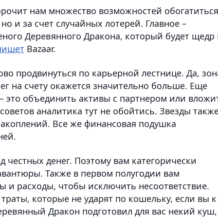
орочит нам множество возможностей обогатитьс
 но и за счет случайных лотерей. Главное –
ного Деревянного Дракона, который будет щедр 
пишет
Bazaar.
ово продвинуться по карьерной лестнице. Да, зон
нег на счету окажется значительно больше. Еще
– это объединить активы с партнером или вложи
 советов аналитика тут не обойтись. Звезды такж
накоплений. Все же финансовая подушка
ней.
год честных денег. Поэтому вам категорически
авантюры. Также в первом полугодии вам
 и расходы, чтобы исключить несоответствие.
 траты, которые не ударят по кошельку, если вы к
еревянный Дракон подготовил для вас некий куш,