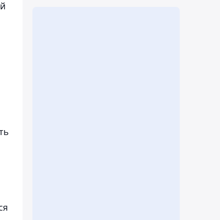
ой
ть
ся