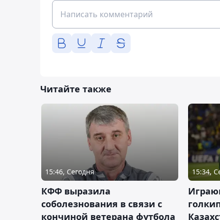
Читайте также
15:46, Сегодня
15:34, 
КФФ выразила
Играющ
соболезнования в связи с
голкип
кончиной ветерана футбола
Казах