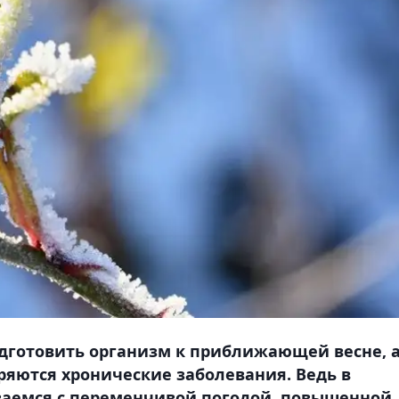
одготовить организм к приближающей весне, 
тряются хронические заболевания. Ведь в
ваемся с переменчивой погодой, повышенной