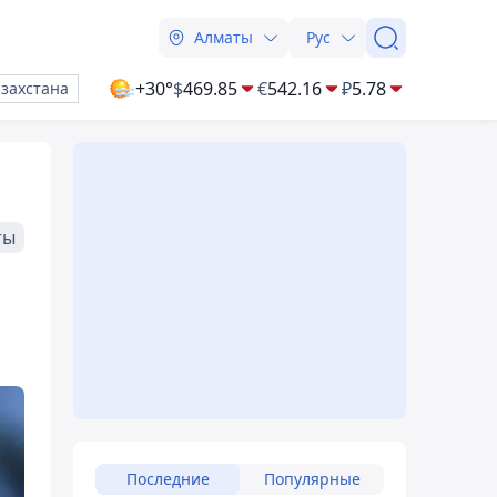
Алматы
Рус
+30°
$
469.85
€
542.16
₽
5.78
азахстана
ты
Последние
Популярные