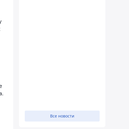
у
х
е
а.
Все новости