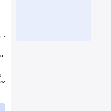
е
не
 и
а,
ием