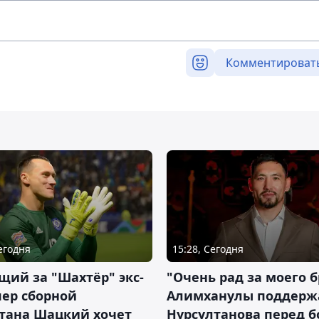
Комментироват
Сегодня
15:28, Сегодня
ий за "Шахтёр" экс-
"Очень рад за моего б
ер сборной
Алимханулы поддерж
стана Шацкий хочет
Нурсултанова перед б