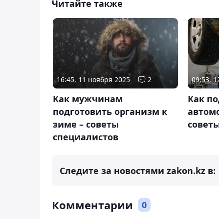
Читайте также
16:45, 11 ноября 2025
2
09:53, 
Как мужчинам
Как по
подготовить организм к
автомо
зиме – советы
советы
специалистов
Следите за новостями zakon.kz в:
Комментарии
0