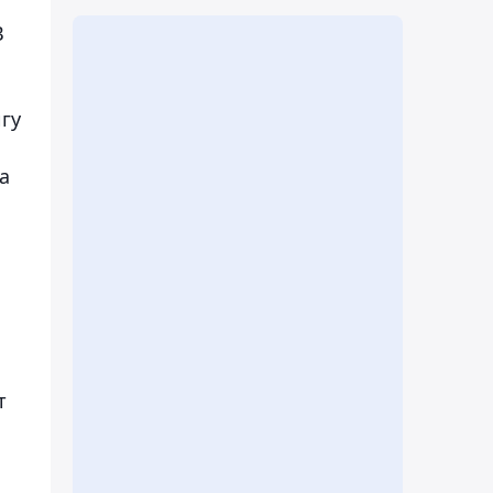
В
гу
а
т