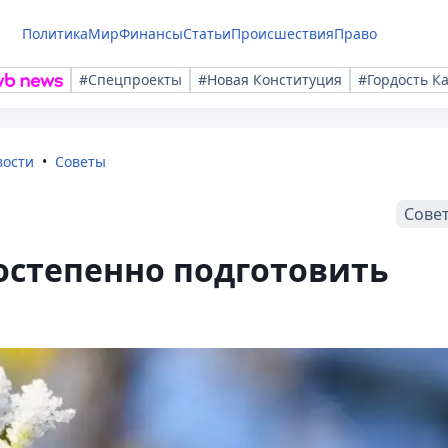
Политика
Мир
Финансы
Статьи
Происшествия
Право
#Спецпроекты
#Новая Конституция
#Гордость К
вости
Советы
Сове
постепенно подготовить