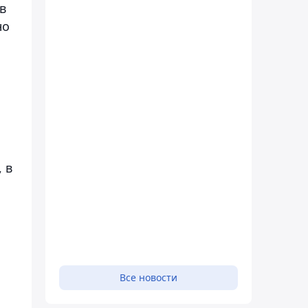
в
но
 в
Все новости