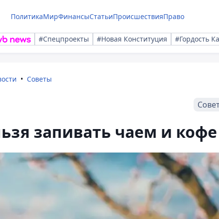
Политика
Мир
Финансы
Статьи
Происшествия
Право
#Спецпроекты
#Новая Конституция
#Гордость К
вости
Советы
Сове
ьзя запивать чаем и кофе