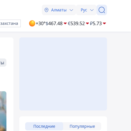
Алматы
Рус
+30°
$
467.48
€
539.52
₽
5.73
азахстана
ты
Последние
Популярные