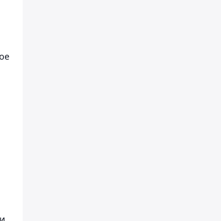
ое
 и