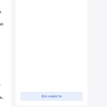
.
ою
-
Все новости
ь,