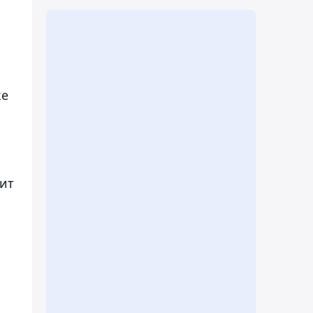
же
ит