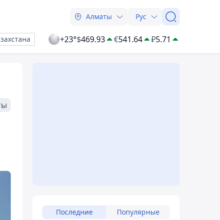
Алматы
Рус
+23°
$
469.93
€
541.64
₽
5.71
азахстана
ты
Последние
Популярные