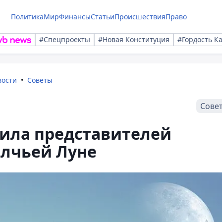
Политика
Мир
Финансы
Статьи
Происшествия
Право
#Спецпроекты
#Новая Конституция
#Гордость К
вости
Советы
Сове
дила представителей
олчьей Луне