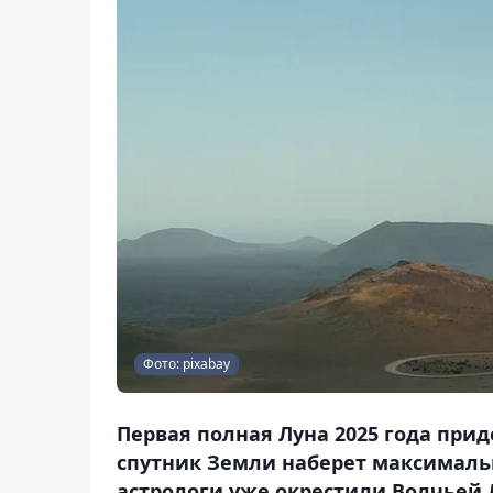
Фото: pixabay
Первая полная Луна 2025 года приде
спутник Земли наберет максималь
астрологи уже окрестили Волчьей Л