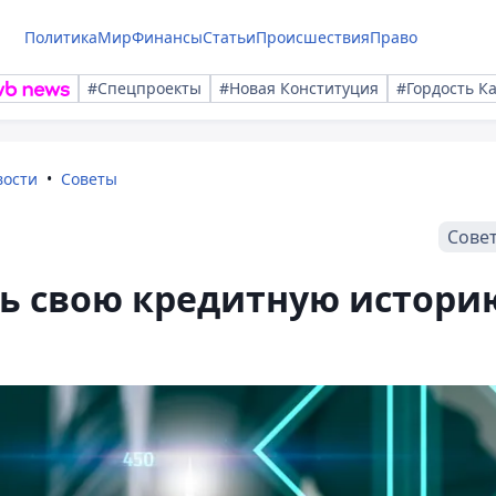
Политика
Мир
Финансы
Статьи
Происшествия
Право
#Спецпроекты
#Новая Конституция
#Гордость К
вости
Советы
Сове
ть свою кредитную истори