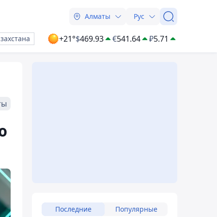
Алматы
Рус
+21°
$
469.93
€
541.64
₽
5.71
азахстана
ты
ю
Последние
Популярные