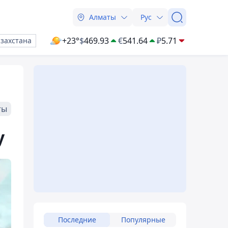
Алматы
Рус
+23°
$
469.93
€
541.64
₽
5.71
азахстана
ты
у
Последние
Популярные