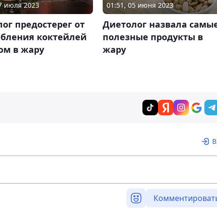
07 июля 2023
01:51, 05 июня 2023
ог предостерег от
Диетолог назвала самы
ебления коктейлей
полезные продукты в
ом в жару
жару
В
Комментироват