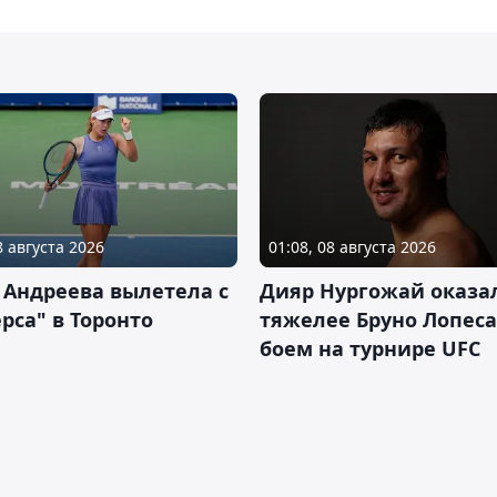
8 августа 2026
01:08, 08 августа 2026
 Андреева вылетела с
Дияр Нургожай оказа
рса" в Торонто
тяжелее Бруно Лопеса
боем на турнире UFC