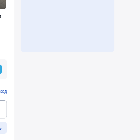
е
ход
ь