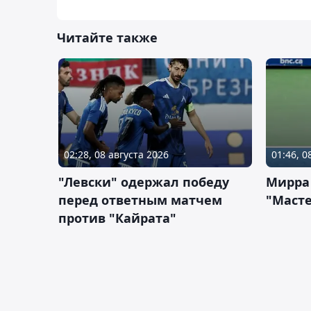
Читайте также
02:28, 08 августа 2026
01:46, 0
"Левски" одержал победу
Мирра
перед ответным матчем
"Масте
против "Кайрата"