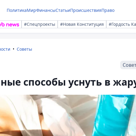
Политика
Мир
Финансы
Статьи
Происшествия
Право
#Спецпроекты
#Новая Конституция
#Гордость К
вости
Советы
Сове
ные способы уснуть в жар