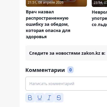
21:51, 08 апреля 2026
23:54, 
Врач назвал
Неврол
распространенную
употр
ошибку за обедом,
со льд
которая опасна для
здоровья
Следите за новостями zakon.kz в:
Комментарии
0