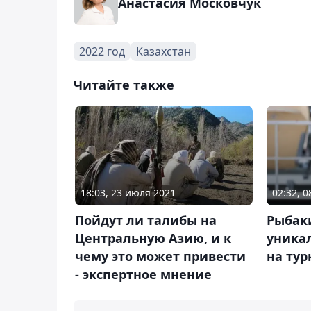
Анастасия Московчук
2022 год
Казахстан
Читайте также
02:32, 0
18:03, 23 июля 2021
Рыбак
Пойдут ли талибы на
уника
Центральную Азию, и к
на тур
чему это может привести
- экспертное мнение