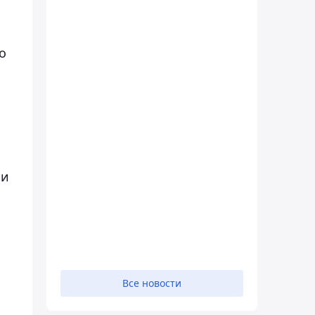
о
 и
Все новости